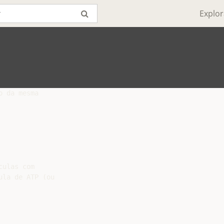
Explor
 da mesma

ulas com

la de ATP (ou
