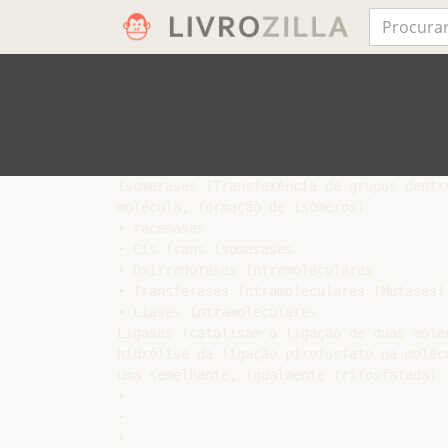
Isomerases (Transferência de grupos dentro
molécula, formação de isômeros)

• racemases

• Cis-Trans isomerases

• Oxirredutases Intramoleculares

• Transferases Intramoleculares (Mutases)

• Liases Intramoleculares

Ligases (catalisam a ligação de duas moléc
hidrólise da ligação pirofosfato na molécu
uma semelhante, igualmente trifosfatada)

•

•

•
