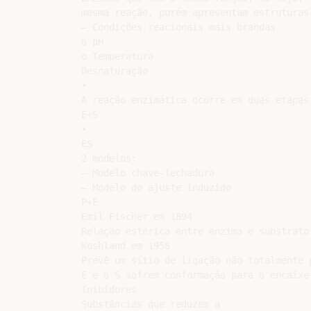
mesma reação, porém apresentam estruturas 
– Condições reacionais mais brandas

o pH

o Temperatura

Desnaturação

•

A reação enzimática ocorre em duas etapas:
E+S

•

ES

2 modelos:

– Modelo chave-fechadura

– Modelo do ajuste induzido

P+E

Emil Fischer em 1894

Relação estérica entre enzima e substrato

Koshland em 1958

Prevê um sítio de ligação não totalmente p
E e o S sofrem conformação para o encaixe.
Inibidores

Substâncias que reduzem a
