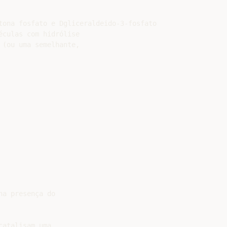
tona fosfato e Dgliceraldeido-3-fosfato

culas com hidrólise

(ou uma semelhante,

a presença do

atalisam uma
