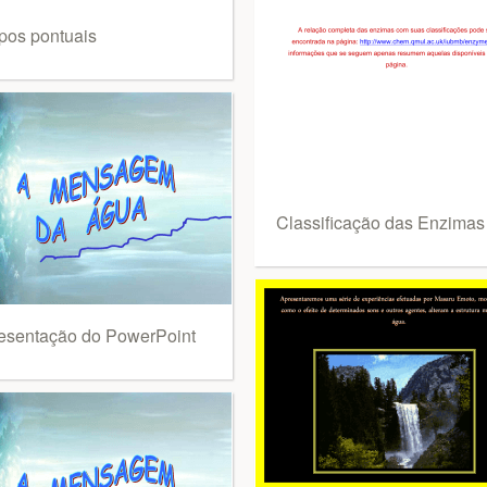
pos pontuais
Classificação das Enzimas
esentação do PowerPoint