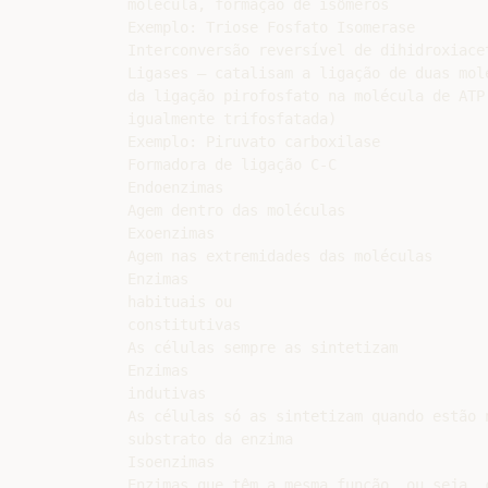
molécula, formação de isômeros

Exemplo: Triose Fosfato Isomerase

Interconversão reversível de dihidroxiace
Ligases – catalisam a ligação de duas molé
da ligação pirofosfato na molécula de ATP 
igualmente trifosfatada)

Exemplo: Piruvato carboxilase

Formadora de ligação C-C

Endoenzimas

Agem dentro das moléculas

Exoenzimas

Agem nas extremidades das moléculas

Enzimas

habituais ou

constitutivas

As células sempre as sintetizam

Enzimas

indutivas

As células só as sintetizam quando estão n
substrato da enzima

Isoenzimas

Enzimas que têm a mesma função, ou seja, c