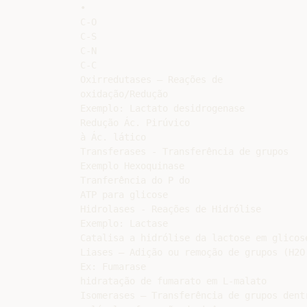
•

C-O

C-S

C-N

C-C

Oxirredutases – Reações de

oxidação/Redução

Exemplo: Lactato desidrogenase

Redução Ác. Pirúvico

à Ác. lático

Transferases - Transferência de grupos

Exemplo Hexoquinase

Tranferência do P do

ATP para glicose

Hidrolases - Reações de Hidrólise

Exemplo: Lactase

Catalisa a hidrólise da lactose em glicose
Liases – Adição ou remoção de grupos (H2O,
Ex: Fumarase

hidratação de fumarato em L-malato

Isomerases – Transferência de grupos dentr