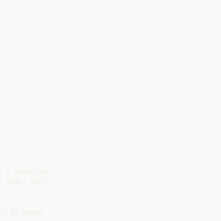
 e galactose

 NH4+, CO2).

o da mesma
