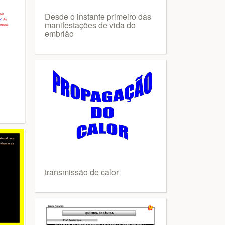
Desde o instante primeiro das
manifestações de vida do
embrião
transmissão de calor