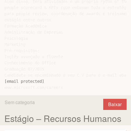
Além disso, terá atividades e um próprio rythm of the 
people scorecard & KPIs (que embasam toda a estratégia
para people review, coordenação de awards e treinament
estágio entre outros.

Formação Acadêmica

Administração de Empresas

Psicologia

Marketing

Pré-requisitos:

Inglês avançado a fluente

Conhecimento do Office

Graduação 07/2015

[email protected]
Sem categoria
Baixar
Estágio – Recursos Humanos