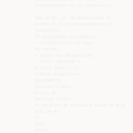
acompanhamento de um funcionário;

•

Ida ao WC: só com autorização do

professor e com acompanhamento do

funconário;

3º Equipamento obrigatório

• Calções/calças de fato

de treino;

• Sapatilhas desportivas;

• Tshirt adequada à

prática desportiva;

• Meias desportivas.

Equipamento

unicamente para

a aula de

Educação Física

4º Horários de entrada e saída da aula

Aula de 45 ‘

5‘

para

entrar
