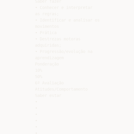
Saber fazer

• Conhecer e interpretar

as regras;

• Identificar e analisar os

movimentos

• Prática

• Destrezas motoras

adquiridas;

• Progressão/evolução na

aprendizagem

Ponderação

10%

50%

6º Avaliação

Atitudes/Comportamento

Saber estar

•

•

•

•

•

•
