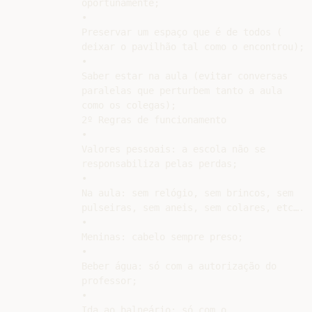
oportunamente;

•

Preservar um espaço que é de todos (

deixar o pavilhão tal como o encontrou);

•

Saber estar na aula (evitar conversas

paralelas que perturbem tanto a aula

como os colegas);

2º Regras de funcionamento

•

Valores pessoais: a escola não se

responsabiliza pelas perdas;

•

Na aula: sem relógio, sem brincos, sem

pulseiras, sem aneis, sem colares, etc….

•

Meninas: cabelo sempre preso;

•

Beber água: só com a autorização do

professor;

•

Ida ao balneário: só com o
