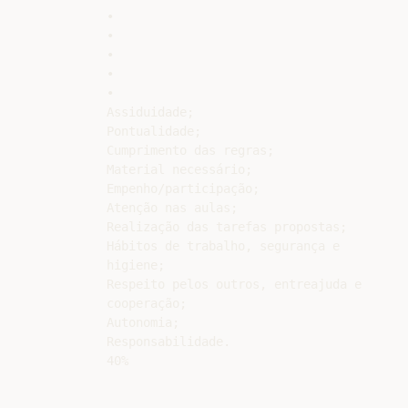
•

•

•

•

•

Assiduidade;

Pontualidade;

Cumprimento das regras;

Material necessário;

Empenho/participação;

Atenção nas aulas;

Realização das tarefas propostas;

Hábitos de trabalho, segurança e

higiene;

Respeito pelos outros, entreajuda e

cooperação;

Autonomia;

Responsabilidade.
