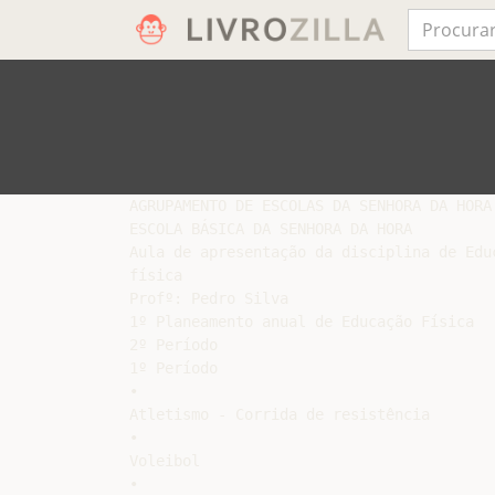
AGRUPAMENTO DE ESCOLAS DA SENHORA DA HORA

ESCOLA BÁSICA DA SENHORA DA HORA

Aula de apresentação da disciplina de Educ
física

Profº: Pedro Silva

1º Planeamento anual de Educação Física

2º Período

1º Período

•

Atletismo - Corrida de resistência

•

Voleibol

•
