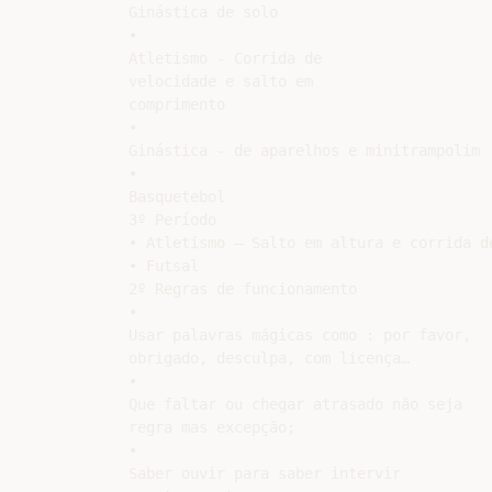
Ginástica de solo

•

Atletismo - Corrida de

velocidade e salto em

comprimento

•

Ginástica - de aparelhos e minitrampolim

•

Basquetebol

3º Período

• Atletismo – Salto em altura e corrida de
• Futsal

2º Regras de funcionamento

•

Usar palavras mágicas como : por favor,

obrigado, desculpa, com licença…

•

Que faltar ou chegar atrasado não seja

regra mas excepção;

•

Saber ouvir para saber intervir
