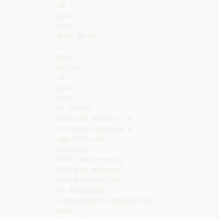
10 ‘

para

sair

Aula de 90 ‘

5‘

para

entrar

15 ‘

para

sair

5º Faltas

Falta de atraso – à

terceira equivale a

uma falta de

presença

Falta de presença

Falta de material

Falta disciplinar

6º Avaliação

Conhecimento/competências

Saber
