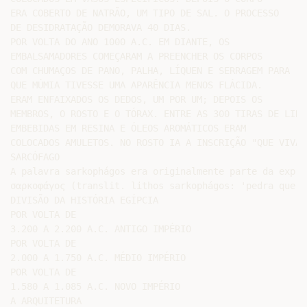
ERA COBERTO DE NATRÃO, UM TIPO DE SAL. O PROCESSO

DE DESIDRATAÇÃO DEMORAVA 40 DIAS.

POR VOLTA DO ANO 1000 A.C. EM DIANTE, OS

EMBALSAMADORES COMEÇARAM A PREENCHER OS CORPOS

COM CHUMAÇOS DE PANO, PALHA, LÍQUEN E SERRAGEM PARA

QUE MÚMIA TIVESSE UMA APARÊNCIA MENOS FLÁCIDA.

ERAM ENFAIXADOS OS DEDOS, UM POR UM; DEPOIS OS

MEMBROS, O ROSTO E O TÓRAX. ENTRE AS 300 TIRAS DE LINHO
EMBEBIDAS EM RESINA E ÓLEOS AROMÁTICOS ERAM

COLOCADOS AMULETOS. NO ROSTO IA A INSCRIÇÃO "QUE VIVA".
SARCÓFAGO

A palavra sarkophágos era originalmente parte da expre
σαρκοφάγος (translit. lithos sarkophágos: 'pedra que c
DIVISÃO DA HISTÓRIA EGÍPCIA

POR VOLTA DE

3.200 A 2.200 A.C. ANTIGO IMPÉRIO

POR VOLTA DE

2.000 A 1.750 A.C. MÉDIO IMPÉRIO

POR VOLTA DE

1.580 A 1.085 A.C. NOVO IMPÉRIO

A ARQUITETURA
