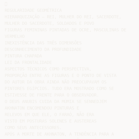


REGULARIDADE GEOMÉTRICA

HIERARQUIZAÇÃO – REI, MULHER DO REI, SACERDOTE,

MULHER DO SACERDOTE, SOLDADOS E POVO

FIGURAS FEMININAS PINTADAS DE OCRE, MASCULINAS DE

VERMELHO

INEXISTÊNCIA DAS TRÊS DIMENSÕES

DESCONHECIMENTO DA PROFUNDIDADE

PINTURA CHAPADA

LEI DA FRONTALIDADE

ASPECTOS TÉCNICOS COMO PERSPECTIVA,

PROPORÇÃO ENTRE AS FIGURAS E O PONTO DE VISTA

DO AUTOR DA OBRA AINDA NÃO PREOCUPAVAM OS

PINTORES EGÍPCIOS. TUDO ERA MOSTRADO COMO SE

ESTIVESSE DE FRENTE PARA O OBSERVADOR.

O DEUS ANUBIS CUIDA DA MÚMIA SE SENNEDJEM

AKHNATON ENCOMENDOU PINTURAS E

RELEVOS EM QUE ELE, O FARAÓ, NÃO ERA

VISTO EM POSTURAS SOLENES E AUSTEREAS

COMO SEUS ANTECESSORES.

APÓS A MORTE DE AKHNATON, A TENDÊNCIA PARA A
