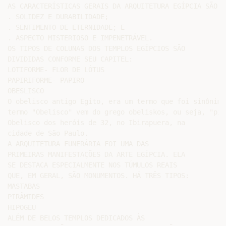
AS CARACTERÍSTICAS GERAIS DA ARQUITETURA EGÍPCIA SÃO:

. SOLIDEZ E DURABILIDADE;

. SENTIMENTO DE ETERNIDADE; E

. ASPECTO MISTERIOSO E IMPENETRÁVEL.

OS TIPOS DE COLUNAS DOS TEMPLOS EGÍPCIOS SÃO

DIVIDIDAS CONFORME SEU CAPITEL:

LOTIFORME- FLOR DE LÓTUS

PAPIRIFORME- PAPIRO

OBESLISCO

O obelisco antigo Egito, era um termo que foi sinônimo
termo "Obelisco" vem do grego obeliskos, ou seja, "pil
Obelisco dos heróis de 32, no Ibirapuera, na

cidade de São Paulo.

A ARQUITETURA FUNERÁRIA FOI UMA DAS

PRIMEIRAS MANIFESTAÇÕES DA ARTE EGÍPCIA. ELA

SE DESTACA ESPECIALMENTE NOS TÚMULOS REAIS

QUE, EM GERAL, SÃO MONUMENTOS. HÁ TRÊS TIPOS:

MASTABAS

PIRÂMIDES

HIPOGEU

ALÉM DE BELOS TEMPLOS DEDICADOS ÀS
