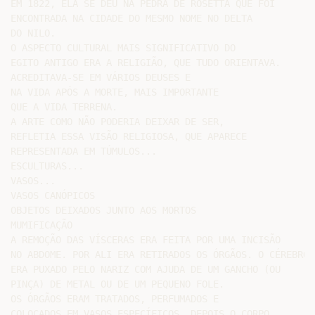
EM 1822, ELA SE DEU NA PEDRA DE ROSETTA QUE FOI

ENCONTRADA NA CIDADE DO MESMO NOME NO DELTA

DO NILO.

O ASPECTO CULTURAL MAIS SIGNIFICATIVO DO

EGITO ANTIGO ERA A RELIGIÃO, QUE TUDO ORIENTAVA.

ACREDITAVA-SE EM VÁRIOS DEUSES E

NA VIDA APÓS A MORTE, MAIS IMPORTANTE

QUE A VIDA TERRENA.

A ARTE COMO NÃO PODERIA DEIXAR DE SER,

REFLETIA ESSA VISÃO RELIGIOSA, QUE APARECE

REPRESENTADA EM TÚMULOS...

ESCULTURAS...

VASOS...

VASOS CANÓPICOS

OBJETOS DEIXADOS JUNTO AOS MORTOS

MUMIFICAÇÃO

A REMOÇÃO DAS VÍSCERAS ERA FEITA POR UMA INCISÃO

NO ABDOME. POR ALI ERA RETIRADOS OS ÓRGÃOS. O CÉREBRO

ERA PUXADO PELO NARIZ COM AJUDA DE UM GANCHO (OU

PINÇA) DE METAL OU DE UM PEQUENO FOLE.

OS ÓRGÃOS ERAM TRATADOS, PERFUMADOS E

COLOCADOS EM VASOS ESPECÍFICOS. DEPOIS O CORPO
