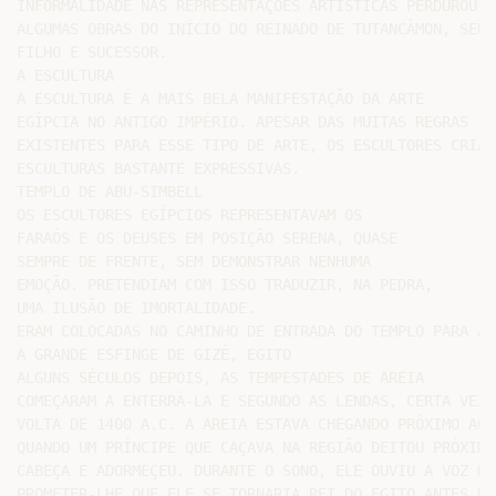
INFORMALIDADE NAS REPRESENTAÇÕES ARTÍSTICAS PERDUROU EM
ALGUMAS OBRAS DO INÍCIO DO REINADO DE TUTANCÂMON, SEU

FILHO E SUCESSOR.

A ESCULTURA

A ESCULTURA É A MAIS BELA MANIFESTAÇÃO DA ARTE

EGÍPCIA NO ANTIGO IMPÉRIO. APESAR DAS MUITAS REGRAS

EXISTENTES PARA ESSE TIPO DE ARTE, OS ESCULTORES CRIARA
ESCULTURAS BASTANTE EXPRESSIVAS.

TEMPLO DE ABU-SIMBELL

OS ESCULTORES EGÍPCIOS REPRESENTAVAM OS

FARAÓS E OS DEUSES EM POSIÇÃO SERENA, QUASE

SEMPRE DE FRENTE, SEM DEMONSTRAR NENHUMA

EMOÇÃO. PRETENDIAM COM ISSO TRADUZIR, NA PEDRA,

UMA ILUSÃO DE IMORTALIDADE.

ERAM COLOCADAS NO CAMINHO DE ENTRADA DO TEMPLO PARA AF
A GRANDE ESFINGE DE GIZÉ, EGITO

ALGUNS SÉCULOS DEPOIS, AS TEMPESTADES DE AREIA

COMEÇARAM A ENTERRÁ-LA E SEGUNDO AS LENDAS, CERTA VEZ, 
VOLTA DE 1400 A.C. A AREIA ESTAVA CHEGANDO PRÓXIMO AO 
QUANDO UM PRÍNCIPE QUE CAÇAVA NA REGIÃO DEITOU PRÓXIMO 
CABEÇA E ADORMEÇEU. DURANTE O SONO, ELE OUVIU A VOZ DA
PROMETER-LHE QUE ELE SE TORNARIA REI DO EGITO ANTES DE 