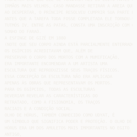
IRMÃOS MAIS VELHOS, CASO MANDASSE RETIRAR A AREIA QUE 
AO DESPERTAR, O PRÍNCIPE RESOLVEU CUMPRIR SUA PARTE DO
ANTES QUE A TAREFA TODA FOSSE COMPLETADA ELE TORNOU-SE
TUTMÓS IV. ENTRE AS PATAS, CONSTA UMA INSCRIÇÃO COM O 
SONHO DO FARAÓ.

A ESFINGE DE GIZÉ EM 1880

(NOTE QUE SEU CORPO AINDA ESTÁ PARCIALMENTE ENTERRADO)

OS EGÍPCIOS ACREDITAVAM QUE, ALÉM DE

PRESERVAR O CORPO DOS MORTOS COM A MUMIFICAÇÃO,

ERA IMPORTANTE ENCOMENDAR A UM ARTISTA UMA

ESCULTURA QUE REPRODUZISSE SEUS TRAÇOS FÍSICOS.

ESSA CONCEPÇÃO DA ESCULTURA NÃO ERA APLICADA

APENAS ÀS OBRAS QUE REPRESENTAVAM OS MORTOS.

PARA OS EGÍPCIOS, TODAS AS ESCULTURAS

DEVERIAM REVELAR AS CARACTERÍSTICAS DO

RETRATADO, COMO A FISIONOMIA, OS TRAÇOS

RACIAIS E A CONDIÇÃO SOCIAL.

OLHO DE HÓRUS, TAMBÉM CONHECIDO COMO UDYAT, É

UM SÍMBOLO QUE SIGNIFICA PODER E PROTEÇÃO. O OLHO DE

HÓRUS ERA UM DOS AMULETOS MAIS IMPORTANTES NO EGITO

ANTIGO,
