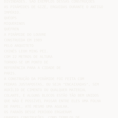
DIVINDADES. SÃO EXEMPLOS DESSAS CONSTRUÇÕES

AS PIRÂMIDES DE GIZÉ, ERGUIDAS DURANTE O ANTIGO

IMPÉRIO.

QUÉOPS

MIQUERINOS

QUÉFREN

A PIRÂMIDE DO LOUVRE

CONSTRUIDA EM 1989

PELO ARQUITETO

CHINÊS LEOH MING PEI.

COM 22 METROS DE ALTURA

TORNOU-SE UM PONTO DE

REFERÊNCIA PARA A CIDADE DE

PARIS.

A CONSTRUÇÃO DA PIRÂMIDE FOI FEITA COM

PEDRAS JUSTAPOSTAS, OU SEJA "ENCAIXADAS", SEM

AUXÍLIO DE CIMENTO OU QUALQUER MATERIAL

COLANTE, E ALGUNS BLOCOS ESTÃO TÃO BEM UNIDOS

QUE NÃO É POSSÍVEL PASSAR ENTRE ELES UMA FOLHA

DE PAPEL, ATÉ MESMO UMA AGULHA.

OS FARAÓS DESSE PERÍODO ERGUERAM

GRANDES CONSTRUÇÕES, COMO TEMPLOS DE
