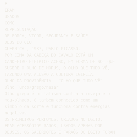
E

ERAM

USADOS

COMO

REPRESENTAÇÃO

DE FORÇA, VIGOR, SEGURANÇA E SAÚDE.

DEUS DO CÉU

GUERNICA , 1937, PABLO PICASSO.

POR CIMA DA CABEÇA DO CAVALO ESTÁ UM

CANDEEIRO ELÉTRICO ACESO, EM FORMA DE SOL QUE

SUGERE O OLHO DE HÓRUS, O OLHO QUE TUDO VÊ,

FAZENDO UMA ALUSÃO À CULTURA EGIPCÍA.

OLHO DA PROVIDÊNCIA - “OLHO QUE TUDO VÊ”

Olho Turco/grego/nazar

Olho grego é um talismã contra a inveja e o

mau-olhado, é também conhecido como um

símbolo da sorte e funciona contra energias

negativas.

OS PRIMEIROS PERFUMES, CRIADOS NO EGITO,

ERAM ACESSÓRIOS RAROS, USADOS APENAS POR

DEUSES. OS SACERDOTES E FARAÓS DO EGITO FORAM
