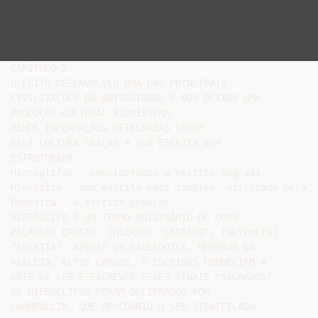
CAPÍTULO 2

O EGITO DESENVOLVEU UMA DAS PRINCIPAIS

CIVILIZAÇÕES DA ANTIGUIDADE E NOS DEIXOU UMA

PRODUÇÃO CULTURAL RIQUÍSSIMA.

TEMOS INFORMAÇÕES DETALHADAS SOBRE

ESSA CULTURA GRAÇAS A SUA ESCRITA BEM

ESTRUTURADA.

Hieróglifos - considerados a escrita sagrada;

Hierática - uma escrita mais simples, utilizada pela n
Demótica - a escrita popular.

HIERÓGLIFO É UM TERMO ORIGINÁRIO DE DUAS

PALAVRAS GREGAS: (HIERÓS) "SAGRADO", (GLÝPHEIN)

"ESCRITA". APENAS OS SACERDOTES, MEMBROS DA

REALEZA, ALTOS CARGOS, E ESCRIBAS CONHECIAM A

ARTE DE LER E ESCREVER ESSES SINAIS "SAGRADOS".

OS HIERÓGLIFOS FORAM DECIFRADOS POR

CHAMPOLLIN, QUE DESCOBRIU O SEU SIGNIFICADO
