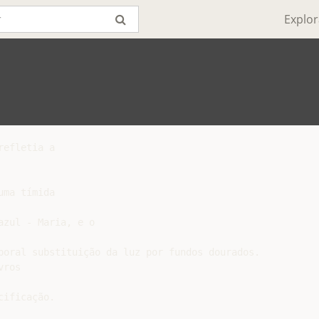
Explor
efletia a

ma tímida

zul - Maria, e o

poral substituição da luz por fundos dourados.

ros

ificação.
