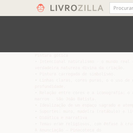
Pintura gótica

• Intencional naturalismo - o mundo real r
verdadeira natureza divina da criação.

• Pintura carregada de simbolismo.

• Linhas claras, cores puras, o o uso de u
profundidade.

• Relação entre cores e a iconografia: o a
marrom - São João Batista.

• Idealização de um espaço sagrado e atem
• Suportes: muro, madeira (retábulo) e liv
• Didática e narrativa

• Temas eram religiosos, com ênfase à cruc
A Anunciação – Pinacoteca do
