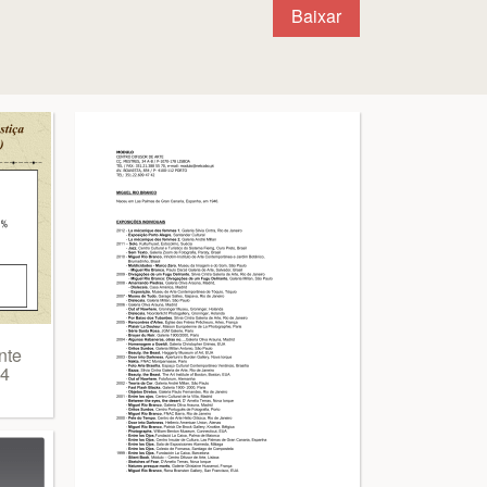
Baixar
nte
94