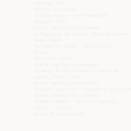
Vaticano (XV).

Gentile da Fabiano

A Ultima Ceia – Alte Pinakothek,

Munique. (XIV)

Giotto (Ambrigiotto Bondone)

A flagelação de Cristo – Museu do Louvre, 
Jaume Huguet

Adoração dos Magos – Matropolitan

Museum,

Nova York. (XIV)

Giotto (Ambrigiotto Bondone)

Retábulo de São Francisco – Museu do

Louvre, Paris. (XIV)

Giotto (Ambrigiotto Bondone)

Triptico (anverso) – Pinacoteca do Vatican
Giotto (Ambrigiotto Bondone)

Madona e Santos – Nattional Gallery,

Londres. (XIII)
