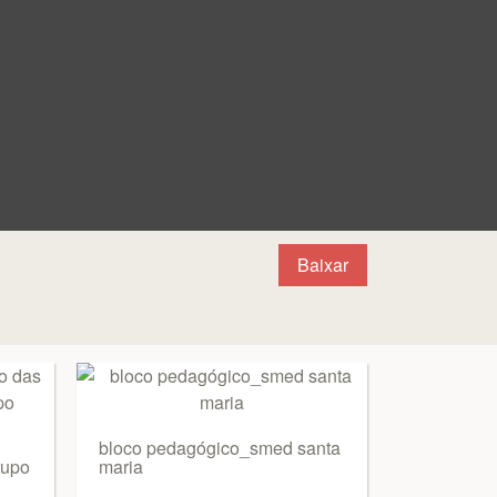
Baixar
bloco pedagógico_smed santa
rupo
maria