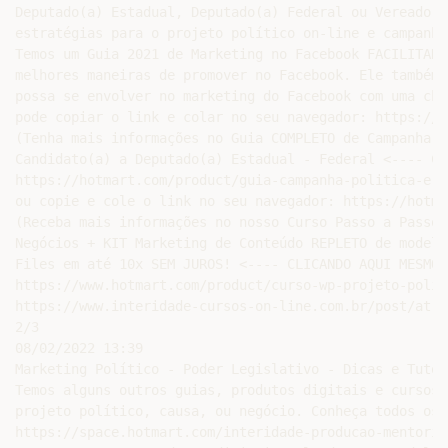
Deputado(a) Estadual, Deputado(a) Federal ou Vereador(
estratégias para o projeto político on-line e campanha
Temos um Guia 2021 de Marketing no Facebook FACILITADO
melhores maneiras de promover no Facebook. Ele também 
possa se envolver no marketing do Facebook com uma cha
pode copiar o link e colar no seu navegador: https://w
(Tenha mais informações no Guia COMPLETO de Campanha P
Candidato(a) a Deputado(a) Estadual - Federal <---- CL
https://hotmart.com/product/guia-campanha-politica-e-m
ou copie e cole o link no seu navegador: https://hotma
(Receba mais informações no nosso Curso Passo a Passo 
Negócios + KIT Marketing de Conteúdo REPLETO de modelo
Files em até 10x SEM JUROS! <---- CLICANDO AQUI MESMO 
https://www.hotmart.com/product/curso-wp-projeto-polit
https://www.interidade-cursos-on-line.com.br/post/atra
2/3

08/02/2022 13:39

Marketing Político - Poder Legislativo - Dicas e Tutori
Temos alguns outros guias, produtos digitais e cursos 
projeto político, causa, ou negócio. Conheça todos os 
https://space.hotmart.com/interidade-producao-mentoria