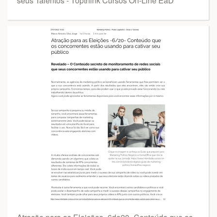
seus Talentos - Topthink Cursos On-Line EaD