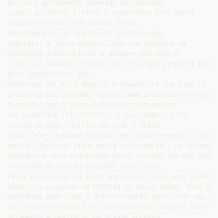
político geralmente comentam ou convidam

alguns políticos eleitos e candidatos para darem

alguma palhinha, mas poucos fazem.

Recentemente, em uma dessas conferências

digitais, a Tesco compartilhou sua campanha de

marketing internacional e achamos que vale a

Clique na imagem e conheça os Guias que preparei para

pena compartilhar mais.

Marketing Político Negócio e HomeOffice que irão te

ajudar na sua Jornada: https://www.interidade-cursos-o
O desafio que a Tesco estava enfrentando em

seu marketing internacional é que, embora eles

fossem um nome familiar em todo o Reino

Unido, eles estavam entrando em novos mercados, o que 
online. Isso não tinha muita consciência – na verdade,
aumentar a conscientização deste serviço com uma geraç
televisão do que as gerações anteriores.

Parte da solução da Tesco para isso foram seus vídeos 
vídeos viralizaram na Polônia em pouco tempo. Este é u
marketing pode usar o entretenimento para criar uma me
um excelente exemplo de como você pode engajar seus el
orçamento e desfrutar de grande sucesso.
