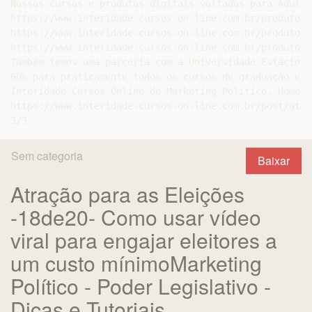
Nossos cursos e produtos digitais voltados para Adulto
https://www.interidade-cursos-on-line.com.br/produtos-
https://www.interidade-cursos-on-line.com.br/produtos-
https://www.interidade-cursos-on-line.com.br/produtos-
Também temos uma parceria com a Universidade Estácio d
60% para praticamente todos os cursos de graduação e p
Interidade Cursos Online de Marketing Político, Home O
https://www.interidade-cursos-on-line.com.br/post/atra
Sem categoria
Baixar
Atração para as Eleições
-18de20- Como usar vídeo
viral para engajar eleitores a
um custo mínimoMarketing
Político - Poder Legislativo -
Dicas e Tutoriais