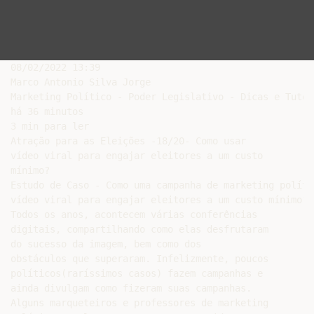
08/02/2022 13:39

Marco Antonio Silva Jorge

Marketing Político - Poder Legislativo - Dicas e Tutori
há 36 minutos

3 min para ler

Atração para as Eleições -18/20- Como usar

vídeo viral para engajar eleitores a um custo

mínimo?

Estudo de Caso - Como uma campanha de marketing polític
vídeo viral para engajar eleitores a um custo mínimo?

Todos os anos, acontecem várias conferências

digitais, compartilhando como elas desfrutaram

do sucesso da imagem, bem como dos

obstáculos que superaram. Infelizmente, poucos

políticos(raríssimos casos) fazem campanhas e

ainda divulgam como fizeram suas campanhas.

Alguns marqueteiros e professores de marketing
