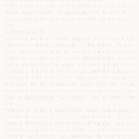
A Tesco começou este teste na Polônia e os vídeos do Y
apenas alguns meses, atingindo um pico de mais de 1 1/
https://www.interidade-cursos-on-line.com.br/post/atra
1/3

08/02/2022 13:39

Marketing Político - Poder Legislativo - Dicas e Tutori
milhares de dólares para cada um dos vídeos. Os benefí
exibição desses vídeos. Na verdade, superou suas própr
É hora de se afastar de vídeos impulsionados por promo
disso, pensar em criar vídeos de marketing político co
eleitores. É hora de ver como sua campanha poderia pro
eleitorado queria assistir, sem gastar uma enorme quan
Você pode nem ter considerado vídeos como uma ferramen
deveria! Cada vez mais candidatos estão reconhecendo o
modo de distribuição mais popular, mas há outros como 
canais.

Além disso, criar e compartilhar esses vídeos para eng
através de suas redes sociais como Facebook, Instagram
maneira divertida e interessante de engajar seus eleito
Continue acompanhando os próximos artigos desta série 
melhorar ou construir sua capacidade de liderança no m