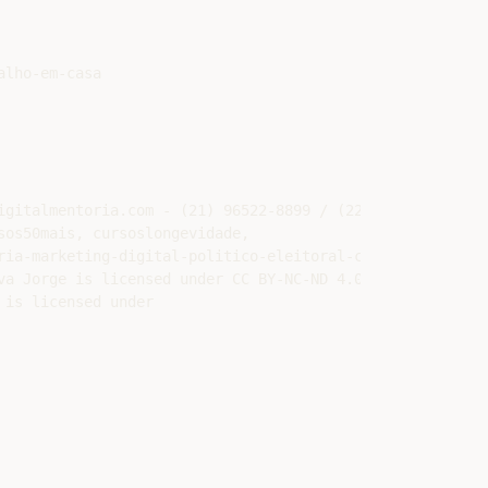
lho-em-casa

gitalmentoria.com - (21) 96522-8899 / (22) 98160-5683

os50mais, cursoslongevidade,

ia-marketing-digital-politico-eleitoral-cursos-online-ea
a Jorge is licensed under CC BY-NC-ND 4.0

is licensed under
