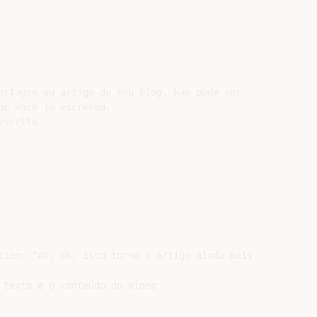
ostagem ou artigo do seu blog. Não pode ser

e você já escreveu.

scrito

izem: “Ah, ok, isso torna o artigo ainda mais

 texto e o conteúdo do vídeo
