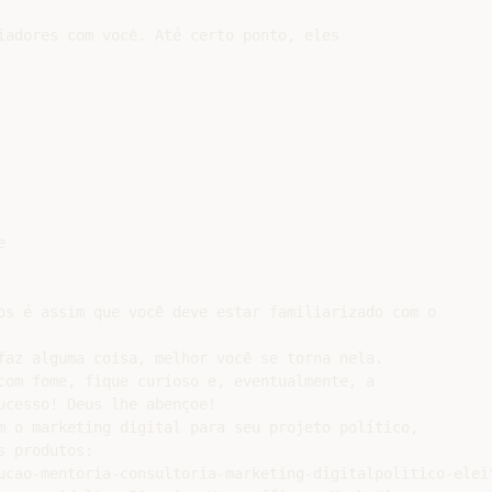
iadores com você. Até certo ponto, eles



os é assim que você deve estar familiarizado com o

faz alguma coisa, melhor você se torna nela.

com fome, fique curioso e, eventualmente, a

cesso! Deus lhe abençoe!

m o marketing digital para seu projeto político,

 produtos:

ucao-mentoria-consultoria-marketing-digitalpolitico-eleit