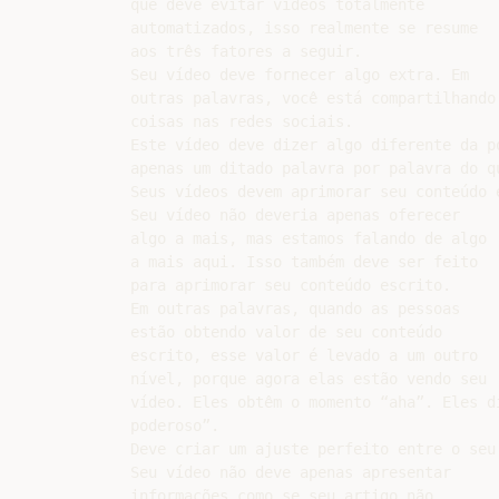
que deve evitar vídeos totalmente

automatizados, isso realmente se resume

aos três fatores a seguir.

Seu vídeo deve fornecer algo extra. Em

outras palavras, você está compartilhando

coisas nas redes sociais.

Este vídeo deve dizer algo diferente da p
apenas um ditado palavra por palavra do qu
Seus vídeos devem aprimorar seu conteúdo e
Seu vídeo não deveria apenas oferecer

algo a mais, mas estamos falando de algo

a mais aqui. Isso também deve ser feito

para aprimorar seu conteúdo escrito.

Em outras palavras, quando as pessoas

estão obtendo valor de seu conteúdo

escrito, esse valor é levado a um outro

nível, porque agora elas estão vendo seu

vídeo. Eles obtêm o momento “aha”. Eles d
poderoso”.

Deve criar um ajuste perfeito entre o seu
Seu vídeo não deve apenas apresentar

informações como se seu artigo não
