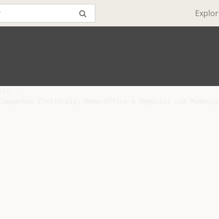
Explor
tc..

Campanhas Eleitorais, Home-Office e Negócios com Mudança 