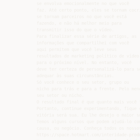
se envolva emocionalmente no que você

faz. Até certo ponto, eles se tornam cocr
se tornam parceiros no que você está

fazendo, e não há melhor meio para

transmitir isso do que o vídeo.

Para finalizar essa série de artigos, as

informações que compartilhei com você

aqui permitem que você leve seus

resultados de marketing político de vídeo

para o próximo nível. No entanto, você

deve ter certeza de personalizá-lo para se
adequar às suas circunstâncias.

Só você conhece o seu setor, grupo ou

nicho para trás e para a frente. Pelo men
seu setor ou nicho.

O resultado final é que quanto mais você 
Portanto, continue experimentando, fique 
vitória será sua. Eu lhe desejo o maior su
Temos alguns cursos que podem ajudá-lo co
causa, ou negócio. Conheça todos os nossos
https://space.hotmart.com/interidade-prod