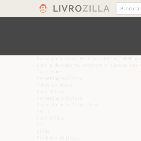
Guias para fazer Política Online, SOHO e e
Onde a descoberta encontra o sucesso nas 
Interidade

Marketing Político

Todos os posts

Home Office

Marketing Politico

Marco Antonio Silva Jorge

Mar 11

Home Office

50+

Dicas

Produtos Digitais
