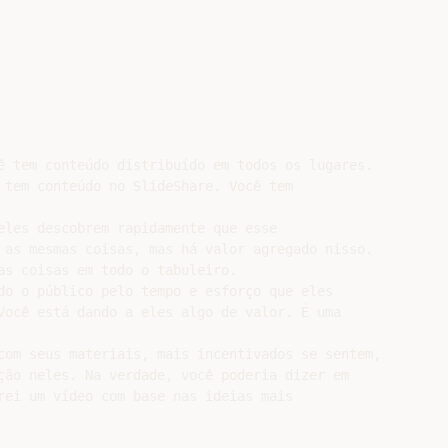
ê tem conteúdo distribuído em todos os lugares.

 tem conteúdo no SlideShare. Você tem

eles descobrem rapidamente que esse

 as mesmas coisas, mas há valor agregado nisso.

as coisas em todo o tabuleiro.

do o público pelo tempo e esforço que eles

Você está dando a eles algo de valor. É uma

com seus materiais, mais incentivados se sentem,

ção neles. Na verdade, você poderia dizer em

rei um vídeo com base nas ideias mais
