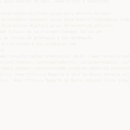
s para Adultos 50 mais, Home-office e Marketing

.br/produtos-digitais-guias-para-adultos-50-mais

.br/produtos-digitais-guias-para-home-officenegocio-traba
.br/produtos-digitais-guias-de-marketing-politico

ade Estácio de Sá e proporcionamos bolsas de

s os cursos de graduação e pós graduação:

.br/faculdade-e-pos-graduacao-ead

g

www.consultoriadigitalmentoria.com.br / www.consultoriadi
ssionalizantes, cursosparaadultos, cursosparaidosos, curs
/space.hotmart.com/interidade-producao-mentoria-consultor
ítico, Home Office e Negócio © 2021 by Marco Antonio Silv
tico, Home Office e Negócio by Marco Antonio Silva Jorge 