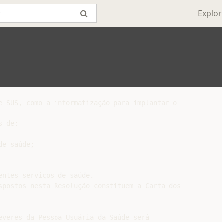
Explor
e SUS, como a informatização para implantar o

 de:

e saúde;

ntes serviços de saúde.

spostos nesta Resolução constituem a Carta dos

everes da Pessoa Usuária da Saúde será
