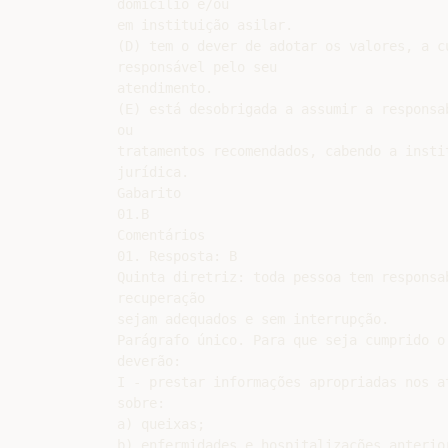
domicílio e/ou

em instituição asilar.

(D) tem o dever de adotar os valores, a c
responsável pelo seu

atendimento.

(E) está desobrigada a assumir a responsa
ou

tratamentos recomendados, cabendo a insti
jurídica.

Gabarito

01.B

Comentários

01. Resposta: B

Quinta diretriz: toda pessoa tem responsa
recuperação

sejam adequados e sem interrupção.

Parágrafo único. Para que seja cumprido o
deverão:

I - prestar informações apropriadas nos a
sobre:

a) queixas;

b) enfermidades e hospitalizações anterior