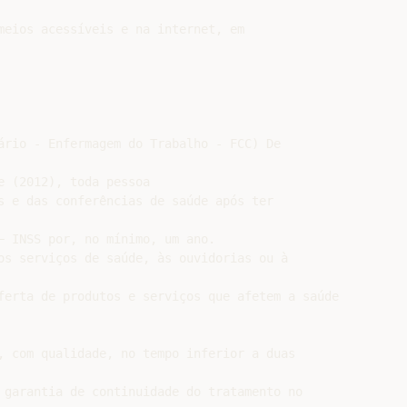
meios acessíveis e na internet, em

ário - Enfermagem do Trabalho - FCC) De

 (2012), toda pessoa

s e das conferências de saúde após ter

− INSS por, no mínimo, um ano.

os serviços de saúde, às ouvidorias ou à

ferta de produtos e serviços que afetem a saúde

, com qualidade, no tempo inferior a duas

 garantia de continuidade do tratamento no
