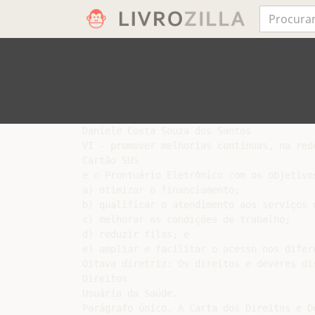
Daniele Costa Souza dos Santos

VI - promover melhorias contínuas, na red
Cartão SUS

e o Prontuário Eletrônico com os objetivos
a) otimizar o financiamento;

b) qualificar o atendimento aos serviços d
c) melhorar as condições de trabalho;

d) reduzir filas; e

e) ampliar e facilitar o acesso nos difere
Oitava diretriz: Os direitos e deveres di
Direitos

Usuária da Saúde.

Parágrafo único. A Carta dos Direitos e D