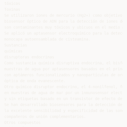
tóxicos

Toxinas

Se utilizaron iones de mercurio (Hg2+) como objetivo m
biosensor óptico de ADN para la detección de iones de 
son contaminantes muy tóxicos y ubicuos en el medio amb
Se aplicó un aptasensor electroquímico para la detecci
monocapa autoensamblada de cisteamina.

Sustancias

químicas

disruptoras endocrinas

Como sustancia química disruptiva endocrina, el bisfen
muestras de agua por aptasensores basados en el princi
con aptámeros funcionalizados y nanopartículas de oro 
óptica de onda evanescente.

Otro químico disruptor endocrino, el 4-nonilfenol, fue
en muestras de agua de mar por un inmunosensor electro
y sin etiquetas basado en un transistor de efecto de c
Se han desarrollado biosensores para la detección de A
la excelente sensibilidad y especificidad de las sonda
compañeros de unión complementarios.

Otros compuestos
