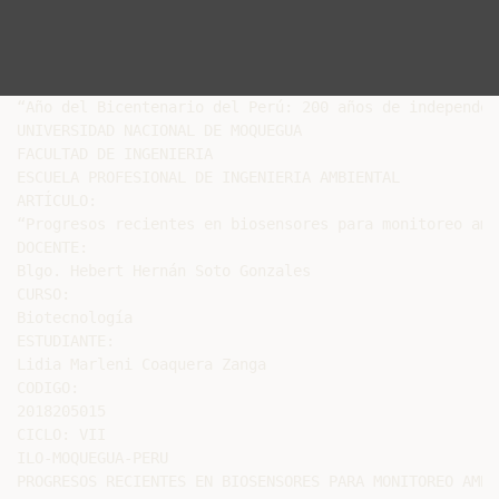
“Año del Bicentenario del Perú: 200 años de independenc
UNIVERSIDAD NACIONAL DE MOQUEGUA

FACULTAD DE INGENIERIA

ESCUELA PROFESIONAL DE INGENIERIA AMBIENTAL

ARTÍCULO:

“Progresos recientes en biosensores para monitoreo amb
DOCENTE:

Blgo. Hebert Hernán Soto Gonzales

CURSO:

Biotecnología

ESTUDIANTE:

Lidia Marleni Coaquera Zanga

CODIGO:

2018205015

CICLO: VII

ILO-MOQUEGUA-PERU

PROGRESOS RECIENTES EN BIOSENSORES PARA MONITOREO AMBI