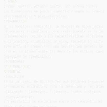
AUTORES

Celine Justino, Armando Duarte, and Teresa Santos

Los biosensores se pueden clasificar según su principi
electroquímicos y piezoeléctricos.

INTRODUCCIÓN

En el monitoreo ambiental, la mayoría de biosensores s
biosensores enzimáticos, pero recientemente se ha incr
aptasensores, debido a las características ventajosas 
modificación, estabilidad térmica, síntesis in vitro y
Este artículo proporciona una descripción general de l
para el monitoreo ambiental durante los últimos cinco 
detección de plaguicidas.

BIOSENSORES

PARA MONITOREO

AMBIENTAL

Plaguicidas

Se ha informado de biosensores que incluyen inmunosens
biosensores enzimáticos para la detección y seguimient
utilizando anticuerpos, aptámeros, ácidos nucleicos y 
respectivamente.

Los pesticidas se encuentran entre los contaminantes a
Plaguicidas organofosforados
