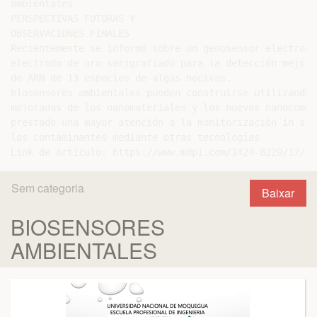
ambientales

PERSPECTIVAS FUTURAS Y

OBSERVACIONES FINALES

Recientemente se informó sobre un genosensor electroqu
electrodo de oro serigrafiado para la detección mejora
de ARN de 13 especies de algas nocivas.

biosensores ambientales pueden construirse utilizando 
mejoradas de los nanomateriales y los nuevos nanocompu
prestado una mayor atención a la monitorización in sit
los contaminantes mediante otras tecnologías

Sem categoria
Baixar
BIOSENSORES
AMBIENTALES