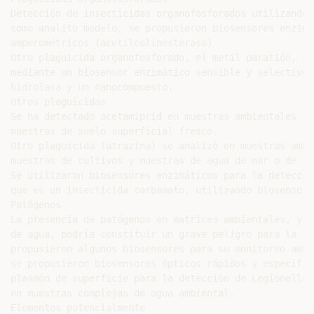
Detección de insecticidas organofosforados utilizando 
como analito modelo, se propusieron biosensores enzimát
amperométricos (acetilcolinesterasa)

Otro plaguicida organofosforado, el metil paratión, se
mediante un biosensor enzimático sensible y selectivo 
hidrolasa y un nanocompuesto.

Otros plaguicidas

Se ha detectado acetamiprid en muestras ambientales re
muestras de suelo superficial fresco.

Otro plaguicida (atrazina) se analizó en muestras ambi
muestras de cultivos y muestras de agua de mar o de río
Se utilizaron biosensores enzimáticos para la detecció
que es un insecticida carbamato, utilizando biosensore
Patógenos

La presencia de patógenos en matrices ambientales, y p
de agua, podría constituir un grave peligro para la sa
propusieron algunos biosensores para su monitoreo ambie
se propusieron biosensores ópticos rápidos y específic
plasmón de superficie para la detección de Legionella 
en muestras complejas de agua ambiental.

Elementos potencialmente
