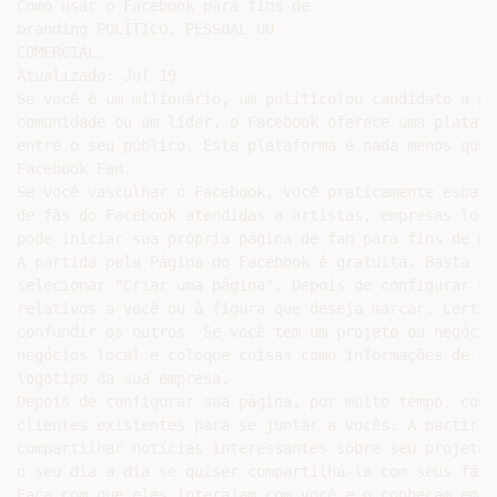
Como usar o Facebook para fins de

branding POLÍTICO, PESSOAL OU

COMERCIAL.

Atualizado: Jul 19

Se você é um milionário, um político(ou candidato a po
comunidade ou um líder, o Facebook oferece uma platafo
entre o seu público. Esta plataforma é nada menos que 
Facebook Fan.

Se você vasculhar o Facebook, você praticamente esbarr
de fãs do Facebook atendidas a artistas, empresas loca
pode iniciar sua própria página de fan para fins de mar
A partida pela Página do Facebook é gratuita. Basta ro
selecionar "Criar uma página". Depois de configurar um
relativos a você ou à figura que deseja marcar. Certif
confundir os outros. Se você tem um projeto ou negócio
negócios local e coloque coisas como informações de co
logotipo da sua empresa.

Depois de configurar sua página, por muito tempo, conv
clientes existentes para se juntar a vocês. A partir d
compartilhar notícias interessantes sobre seu projeto 
o seu dia a dia se quiser compartilhá-la com seus fãs 
Faça com que eles interajam com você e o conheçam em u