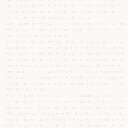
que os apoiadores, eleitores ou clientes existentes pu
de projetos ou produtos que você tenha. Estes servirão
outros que desejam comprar seus produtos.

Você também pode organizar competições para criar hype
Receba as novidades para seus seguidores usando sua fa
novas pistas em pouco tempo.

Lembre-se, se você deseja marcar-se com sucesso, você 
seguidores em um nível pessoal e mostrar que você tamb
Temos um Guia 2021 de Marketing no Facebook FACILITADO
passo a passo, para que você possa se envolver no mark
chance maior do que a média de sucesso. Se preferir, p
navegador: https://www.hotmart.com/product/guia-market
(Tenha mais informações no Guia COMPLETO de Campanha P
Digital para Candidato(a) a Deputado(a) Estadual - Fed
PARA RECEBER O SEU

https://hotmart.com/product/guia-campanha-politica-e-m
ou copie e cole o link no seu navegador: https://hotma
(Receba mais informações no nosso Curso Passo a Passo 
2022, Empresas, Negócios + KIT Marketing de Conteúdo R
para produção(copiar e colar) + Swipe Files em até 10x
MESMO ou copiando o link para o seu navegador: https:/