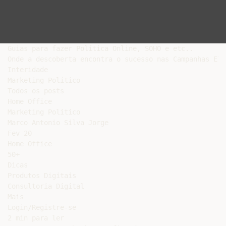
Guias para fazer Política Online, SOHO e etc..

Onde a descoberta encontra o sucesso nas Campanhas Ele
Interidade

Marketing Político

Todos os posts

Home Office

Marketing Politico

Marco Antonio Silva Jorge

Fev 20

Home Office

50+

Dicas

Produtos Digitais

Consultoria Digital

Mais

Login/Registre-se

2 min para ler
