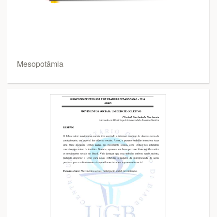
Mesopotâmia