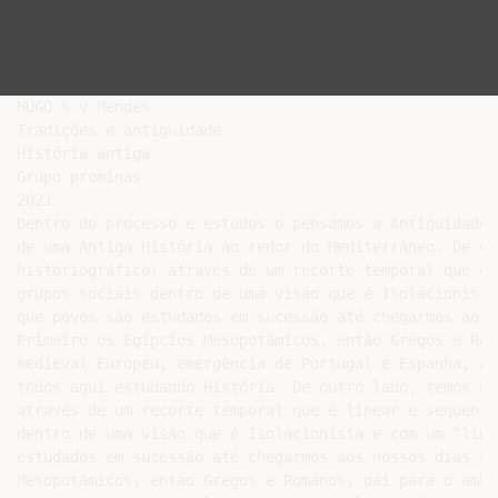
HUGO s v Mendes

Tradições e antiguidade

História antiga

Grupo prominas

2021

Dentro do processo e estudos o pensamos a Antiguidade,
de uma Antiga História ao redor do Mediterrâneo. De ou
historiográfico: através de um recorte temporal que é 
grupos sociais dentro de uma visão que é Isolacionista
que povos são estudados em sucessão até chegarmos aos 
Primeiro os Egípcios Mesopotâmicos, então Gregos e Rom
medieval Europeu, emergência de Portugal e Espanha, a 
todos aqui estudando História. De outro lado, temos um
através de um recorte temporal que é linear e sequenci
dentro de uma visão que é Isolacionista e com um “limi
estudados em sucessão até chegarmos aos nossos dias at
Mesopotâmicos, então Gregos e Romanos, daí para o ambi