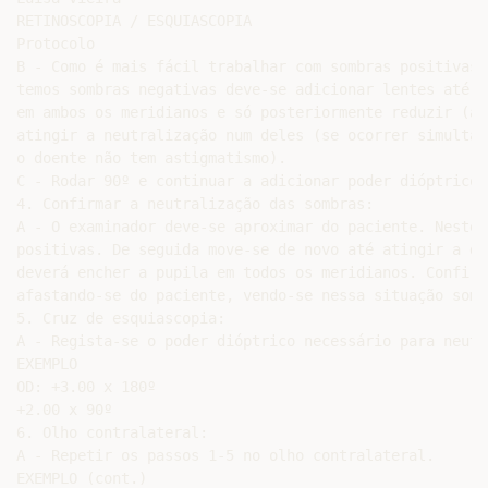
RETINOSCOPIA / ESQUIASCOPIA

Protocolo

B - Como é mais fácil trabalhar com sombras positivas 
temos sombras negativas deve-se adicionar lentes até q
em ambos os meridianos e só posteriormente reduzir (ad
atingir a neutralização num deles (se ocorrer simultan
o doente não tem astigmatismo).

C - Rodar 90º e continuar a adicionar poder dióptrico 
4. Confirmar a neutralização das sombras:

A - O examinador deve-se aproximar do paciente. Neste 
positivas. De seguida move-se de novo até atingir a di
deverá encher a pupila em todos os meridianos. Confirm
afastando-se do paciente, vendo-se nessa situação somb
5. Cruz de esquiascopia:

A - Regista-se o poder dióptrico necessário para neutr
EXEMPLO

OD: +3.00 x 180º

+2.00 x 90º

6. Olho contralateral:

A - Repetir os passos 1-5 no olho contralateral.

EXEMPLO (cont.)
