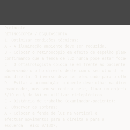
Protocolo

RETINOSCOPIA / ESQUIASCOPIA

1. Optimizar condições técnicas:

A - A iluminação ambiente deve ser reduzida.

B - Colocar o retinoscópio em efeito de espelho plano 
confirmando que a fenda de luz nunca pode estar focada
C - O oftalmologista coloca-se em frente ao paciente s
observando o olho direito deste com o seu olho direito
mão direita. O inverso deve ser efectuado para o olho 
D - Evitar a acomodação: o doente deve olhar na direcç
examinador, mas sem se centrar nele, fixar um objecto 
5/10 ou ½ da AV) ou utilizar cicloplégicos.

E - Distância de trabalho (examinador-paciente):

2. Observar as sombras:

A - Colocar a fenda de luz na vertical e

efectuar movimentos para a direita e para a

esquerda – eixo 0/180º;
