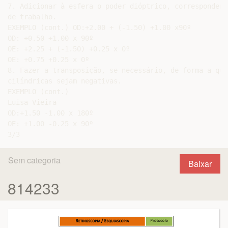
7. Adicionar à esfera o poder dióptrico, correspondent
de trabalho.

EXEMPLO (cont.) OD:+2.00 + (-1.50) +1.00 x90º

OD: +0.50 +1.00 x 90º

OE: +2.25 + (-1.50) +0.25 x 0º

OE: +0.75 +0.25 x 0º

8. Fazer a transposição, se necessário, de forma a que
cilíndricas sejam negativas.

EXEMPLO (cont.)

Luisa Vieira

OD:+1.50 -1.00 x 180º

OE: +1.00 -0.25 x 90º

Sem categoria
Baixar
814233