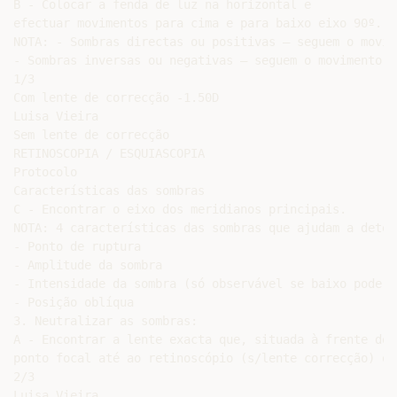
B - Colocar a fenda de luz na horizontal e

efectuar movimentos para cima e para baixo eixo 90º.

NOTA: - Sombras directas ou positivas – seguem o movim
- Sombras inversas ou negativas – seguem o movimento e
1/3

Com lente de correcção -1.50D

Luisa Vieira

Sem lente de correcção

RETINOSCOPIA / ESQUIASCOPIA

Protocolo

Características das sombras

C - Encontrar o eixo dos meridianos principais.

NOTA: 4 características das sombras que ajudam a deter
- Ponto de ruptura

- Amplitude da sombra

- Intensidade da sombra (só observável se baixo poder 
- Posição oblíqua

3. Neutralizar as sombras:

A - Encontrar a lente exacta que, situada à frente do 
ponto focal até ao retinoscópio (s/lente correcção) ou
2/3

Luisa Vieira
