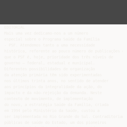
EDITORIAL

Mais uma vez dedicamo-nos a um número

especial sobre o Programa Saúde da Família

- PSF. Atendemos tanto a uma necessidade

histórica, referente ao pouco número de publicações qu
que o PSF é, hoje, prioridade dos três níveis de

governo – federal, estadual e municipal.

Diferentes possibilidades de organização

da atenção primária têm sido experimentadas

nos últimos trinta anos, no sentido de atender

aos princípios da integralidade da ação, do

impacto e da não-rejeição da demanda. Neste

contexto de movimento, de implementação

do novo, a estratégia Saúde da Família, criada

em 1994 pelo Ministério da Saúde, custou a

ser implementada no Rio Grande do Sul. Contraditoriame
públicas de saúde do Estado, um dos pioneiros
