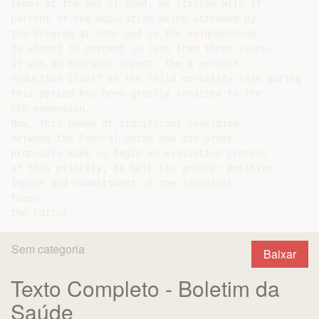
teams at the end of 2004. We started with 17

percent of the population being attended by

the Program at home and in the neighborhood

to almost 37 percent in less than three years.

It was an enormous impact. The 6 percent

reduction itself at the child mortality rate during

this period has been greatly credited to the

PSF expansion.

Now, this phase of significant synergism

between the Federal Union and the State

proposals make us begin an evaluation process

of this priority, to help its greater positive

impact and committment of the technical

teams.

Sem categoria
Baixar
Texto Completo - Boletim da
Saúde