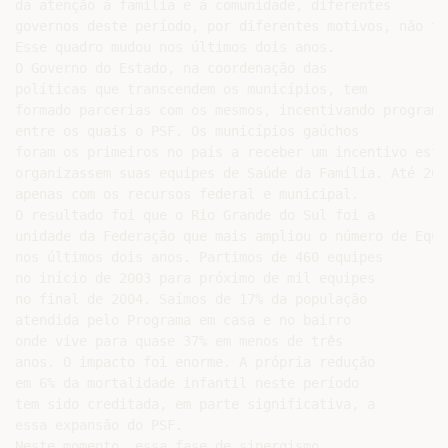
da atenção à família e à comunidade, diferentes

governos deste período, por diferentes motivos, não ti
Esse quadro mudou nos últimos dois anos.

O Governo do Estado, na coordenação das

políticas que transcendem os municípios, tem

formado parcerias com os mesmos, incentivando programa
entre os quais o PSF. Os municípios gaúchos

foram os primeiros no país a receber um incentivo esta
organizassem suas equipes de Saúde da Família. Até 200
apenas com os recursos federal e municipal.

O resultado foi que o Rio Grande do Sul foi a

unidade da Federação que mais ampliou o número de Equi
nos últimos dois anos. Partimos de 460 equipes

no início de 2003 para próximo de mil equipes

no final de 2004. Saímos de 17% da população

atendida pelo Programa em casa e no bairro

onde vive para quase 37% em menos de três

anos. O impacto foi enorme. A própria redução

em 6% da mortalidade infantil neste período

tem sido creditada, em parte significativa, a

essa expansão do PSF.

Neste momento, essa fase de sinergismo
