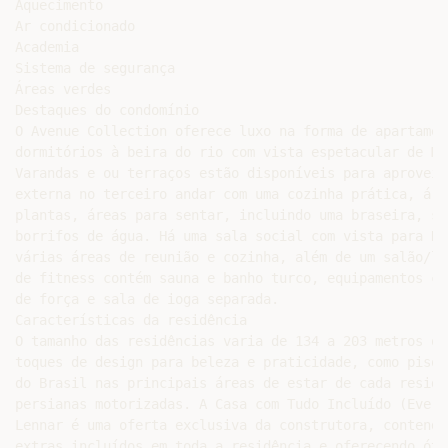
Aquecimento

Ar condicionado

Academia

Sistema de segurança

Áreas verdes

Destaques do condomínio

O Avenue Collection oferece luxo na forma de apartamen
dormitórios à beira do rio com vista espetacular de Ma
Varandas e ou terraços estão disponíveis para aproveit
externa no terceiro andar com uma cozinha prática, áre
plantas, áreas para sentar, incluindo uma braseira, so
borrifos de água. Há uma sala social com vista para No
várias áreas de reunião e cozinha, além de um salão/lo
de fitness contém sauna e banho turco, equipamentos ca
de força e sala de ioga separada.

Características da residência

O tamanho das residências varia de 134 a 203 metros qu
toques de design para beleza e praticidade, como piso 
do Brasil nas principais áreas de estar de cada residê
persianas motorizadas. A Casa com Tudo Incluído (Every
Lennar é uma oferta exclusiva da construtora, contendo
extras incluídos em toda a residência e oferecendo óti