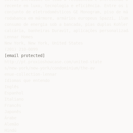
recente em luxo, tecnologia e eficiência. Entre os ite
conjunto de eletrodomésticos GE Monogram, piso de márm
rodabanca em mármore, armários europeus Spazzi, ilumin
consumo de energia sob a bancada, pias duplas Kohler c
calcária, banheiras Duravit, aplicações personalizadas
Lennar Homes

New York, New York, United States

[email protected]
http://pt.proxioshowcase.com/united-state

s/new-york/new-york/condominium/the-av

enue-collection-lennar

Idiomas que entendo

Inglês

Espanhol

Italiano

Francês

Japonês

Árabe

Alemão

Hindú
