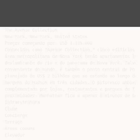
The Avenue Collection

New York, New York, United States

Preços começando por: USD 1.139.000

Conhecidos como "Avenue Collection," cinco edifícios à
área metropolitana de Nova York terão apartamentos lux
deslumbrante do rio e do panorama de Nova York. Talvez
conveniente do mundo, é também o ponto central de Port
planejado de US$ 2 bilhões que se estende ao longo de 
margens do Hudson em três cidades. O pitoresco ambient
complementado por lojas, restaurantes e parques de fre
proximidades. Manhattan fica a apenas 8 minutos de barc
Infraestrutura

Clube

Concierge

Terraço

Áreas comuns

Elevador
