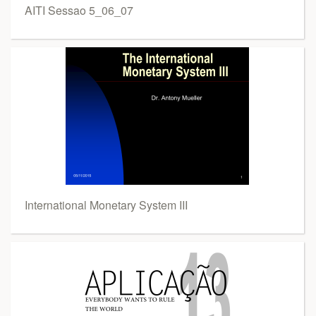
AITI Sessao 5_06_07
International Monetary System III