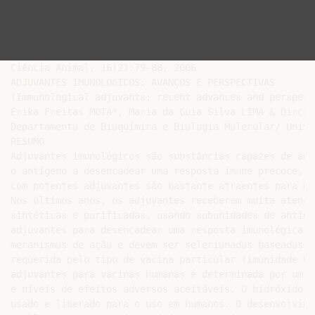
Ciência Animal, 16(2):79-88, 2006

ADJUVANTES IMUNOLÓGICOS: AVANÇOS E PERSPECTIVAS

(Immunological adjuvants: recent advances and perspecti
Erika Freitas MOTA*, Maria da Guia Silva LIMA & Dirce 
Departamento de Bioquímica e Biologia Molecular/ Unive
RESUMO

Adjuvantes imunológicos são substâncias capazes de aum
o antígeno a desencadear uma resposta imune precoce, e
com potentes adjuvantes são bastante atraentes para me
Nos últimos anos, os adjuvantes receberam muita atençã
sintéticas e purificadas, usando subunidades de antíge
adjuvantes para desencadear uma resposta imunológica. 
mecanismos de ação e devem ser selecionados baseados n
requerida pelo tipo de vacina particular (imunidade hu
adjuvantes para vacinas humanas é determinada por um b
e níveis de efeitos adversos aceitáveis. O hidróxido d
usado e liberado para o uso em humanos. O desenvolvime