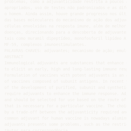
problemas, como a adjuvanticidade restrita a poucos an
apropriados, uso de testes não padronizados e as difer
o homem. Ainda assim, houve grande progresso nos últim
das bases moleculares do mecanismo de ação dos adjuvan
células envolvidas na resposta imune, além de melhor c
doenças, direcionando para a descoberta de adjuvantes 
tais como muramil dipeptídeo, monofosforil lipídeo A, 
MF-59, complexos imunoestimulantes.

PALAVRAS-CHAVES: adjuvantes; mecanismo de ação; emulsõ
ABSTRACT

Immunological adjuvants are substances that enhance sp
to elicit an early, high and long-lasting immune respo
Formulation of vaccines with potent adjuvants is an at
of vaccines composed of subunit antigens. In recent ye
of the development of purified, subunit and synthetic 
require adjuvants to enhance the immune response. Adju
and should be selected for use based on the route of a
that is necessary for a particular vaccine. The choice
by a trade-off between the adjuvanticity required and 
common adjuvant for human vaccine is nowadays aluminum
adjuvants presents some problems, such as the restrict
*Autor para correspondência
