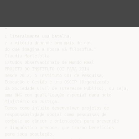
“

É literalmente uma batalha,

e a vitória depende bem mais de nós

do que imagina a nossa vã filosofia.”

Claudia Martelotta

Estudos Observacionais de Mundo Real

PROJETO DO INSTITUTO COI PARA 2014

Desde 2012, o Instituto COI de Pesquisa,

Educação e Gestão é uma OSCIP (Organização

da Sociedade Civil de Interesse Público), ou seja,

uma ONG com qualificação especial dada pelo

Ministério da Justiça.

Temos como intuito desenvolver projetos de

responsabilidade social como pesquisas de

combate ao câncer e orientações para prevenção

e diagnóstico precoce, que trarão benefícios

para toda população.
