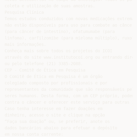
coleta e utilização de suas amostras.

Pesquisa Clínica

Temos estudos conduzidos com novas medicações extremam
não estão disponíveis para uso para combate ao câncer 
(para câncer de intestino), ofatumumabe (para

linfoma), carfilzomibe (para mieloma múltiplo), ruxoli
mais informações.

Conheça mais sobre todos os projetos do ICOI

através do site www.institutocoi.org ou entrando diret
ou pelo telefone (21) 3385-2088.

CEP - Comitê de Ética em Pesquisa

O Comitê de Ética em Pesquisa é um órgão

colegiado composto por profissionais e por

representantes da comunidade que são responsáveis pela
seres humanos. Desta forma, com um CEP próprio, podemo
contra o câncer e oferecer este serviço para outras in
Caso tenha interesse em fazer doações em

dinheiro, acesse o site e clique na opção

“Faça sua doação” ou, se preferir, anote os

dados bancários abaixo para efetuar o depósito

em nossa conta corrente:
