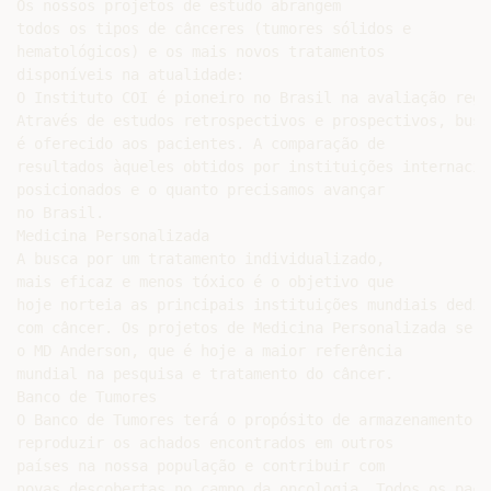
Os nossos projetos de estudo abrangem

todos os tipos de cânceres (tumores sólidos e

hematológicos) e os mais novos tratamentos

disponíveis na atualidade:

O Instituto COI é pioneiro no Brasil na avaliação regu
Através de estudos retrospectivos e prospectivos, busc
é oferecido aos pacientes. A comparação de

resultados àqueles obtidos por instituições internacio
posicionados e o quanto precisamos avançar

no Brasil.

Medicina Personalizada

A busca por um tratamento individualizado,

mais eficaz e menos tóxico é o objetivo que

hoje norteia as principais instituições mundiais dedic
com câncer. Os projetos de Medicina Personalizada serã
o MD Anderson, que é hoje a maior referência

mundial na pesquisa e tratamento do câncer.

Banco de Tumores

O Banco de Tumores terá o propósito de armazenamento d
reproduzir os achados encontrados em outros

países na nossa população e contribuir com

novas descobertas no campo da oncologia. Todos os paci