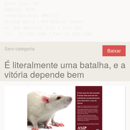
Banco Itaú: 341

Agência: 8599

Conta Corrente: 09823-6

Unidade Barra | MDX Medical Center

Av. das Américas, 6205 / Sala 214

Sem categoria
Baixar
É literalmente uma batalha, e a
vitória depende bem