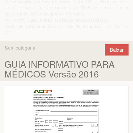
Antidopagem (versão de janeiro de 2015) deve ser utili
caso omisso às determinações da ADoP descritas nos pon
Autoridade Antidopagem de Portugal

Av. Prof. Egas Moniz (Estádio Universitário)

1600-190 Lisboa ● Tel: 21 795 40 00 ● Fax: 21 797 75 2
Sem categoria
Baixar
GUIA INFORMATIVO PARA
MÉDICOS Versão 2016