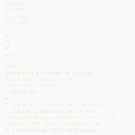
29/01/2016

10/03/2016

10/03/2016

12/05/2016

25

30

33

40

130

174

Total

Instrumentos e Critérios de Avaliação

Domínio Cognitivo/Procedimental

(capacidades, aptidões,

conhecimentos)

80 %

 Fichas/ testes informativos e sumativos

 Relatórios individuais e/ou em grupo

 Trabalhos práticos individuais e/ou em grupo

Autonomia (25%); Responsabilidade (25 %);

20 % Empenho/Cooperação e Participação (25 %);
