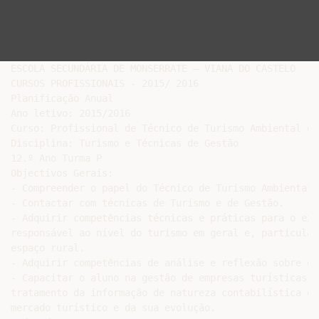
ESCOLA SECUNDÁRIA DE MONSERRATE – VIANA DO CASTELO

CURSOS PROFISSIONAIS - 2015/ 2016

Planificação Anual

Ano letivo: 2015/2016

Curso: Profissional de Técnico de Turismo Ambiental e R
Disciplina: Turismo e Técnicas de Gestão

12.º Ano Turma P

Objectivos Gerais:

- Compreender o papel do Técnico de Turismo Ambiental 
- Contactar com técnicas de Turismo e de Gestão.

- Adquirir competências técnicas e práticas para o exe
responsável ao nível do turismo em geral e, particular
espaço rural.

- Adquirir competências de análise e reflexão sobre o 
- Capacitar o aluno na gestão de empresas turísticas, 
tratamento da informação de natureza contabilística e 
mercado turístico e da sua evolução.
