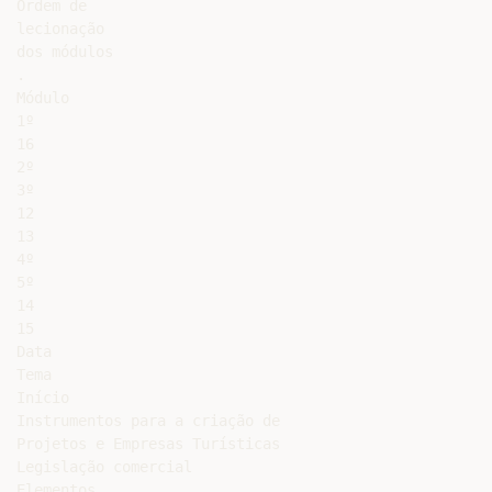
Ordem de

lecionação

dos módulos

.

Módulo

1º

16

2º

3º

12

13

4º

5º

14

15

Data

Tema

Início

Instrumentos para a criação de

Projetos e Empresas Turísticas

Legislação comercial

Elementos
