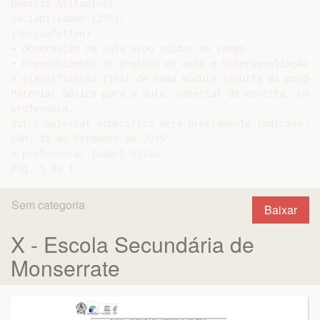
Domínio Atitudinal

Sociabilidade (25%):

(Socioafetivo)

• Observação na aula e/ou saídas de campo

• Preenchimento de grelhas de auto e heteroavaliação

A classificação final de cada módulo resulta da ponder
Material Básico para a aula: material de escrita, cade
professora.

Outro material específico será previamente indicado pe
ESM: 18 de Setembro de 2015

A professora: Isabel Silva

Sem categoria
Baixar
X - Escola Secundária de
Monserrate