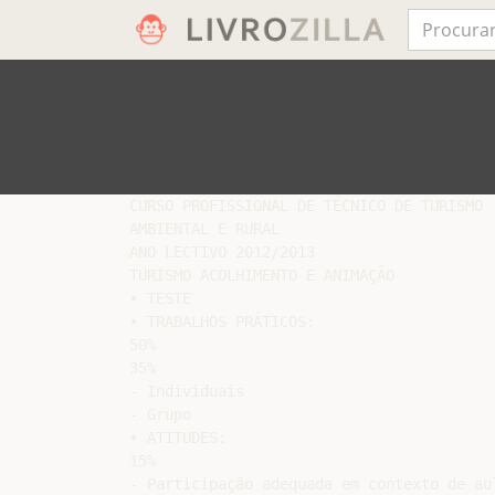
CURSO PROFISSIONAL DE TÉCNICO DE TURISMO

AMBIENTAL E RURAL

ANO LECTIVO 2012/2013

TURISMO ACOLHIMENTO E ANIMAÇÃO

• TESTE

• TRABALHOS PRÁTICOS:

50%

35%

- Individuais

- Grupo

• ATITUDES:

15%

- Participação adequada em contexto de aul