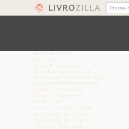
OFERTA FORMATIVA

2014/2015

Cursos Profissionais

Constituem uma modalidade

de formação do ensino secundário.

CURSOS CIENTÍFICOHUMANÍSTICOS

Ciências e Tecnologias

Línguas e Humanidades

Artes Visuais

Conferem uma certificação

profissional de nível 4 e

equivalência ao 12º ano

Matrícula: 16/07/2014
