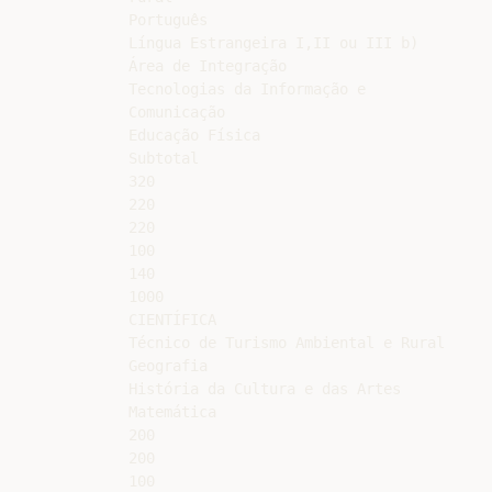
Português

Língua Estrangeira I,II ou III b)

Área de Integração

Tecnologias da Informação e

Comunicação

Educação Física

Subtotal

320

220

220

100

140

1000

CIENTÍFICA

Técnico de Turismo Ambiental e Rural

Geografia

História da Cultura e das Artes

Matemática

200

200

100
