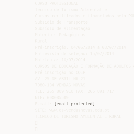
CURSO PROFISSIONAL

Técnico de Turismo Ambiental e

Cursos certificados e financiados pelo POP
Subsídio de Transporte

Subsídio de Alimentação

Materiais Pedagógicos

Rural

Pré-inscrição: 04/06/2014 a 08/07/2014

Entrevista de seleção: 15/07/2014

Matrícula: 16/07/2014

CURSOS DE EDUCAÇÃO E FORMAÇÃO DE ADULTOS 
Pré-inscrição no CQEP

AV. 25 DE ABRIL Nº 21

7080-134 VENDAS NOVAS

TEL. 265 809 910 FAX: 265 891 717

NIF: 600085589

E-mail: 
[email protected]
SITE: www.es-vendasnovas.edu.pt

TÉCNICO DE TURISMO AMBIENTAL E RURAL




