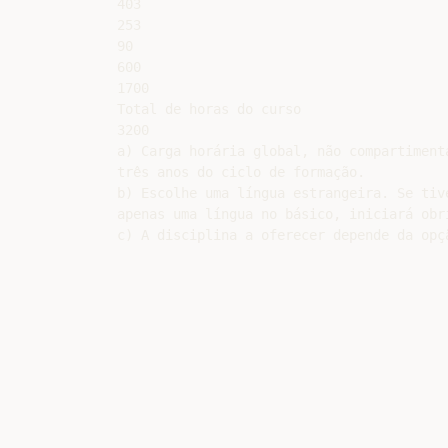
403

253

90

600

1700

Total de horas do curso

3200

a) Carga horária global, não compartimenta
três anos do ciclo de formação.

b) Escolhe uma língua estrangeira. Se tive
apenas uma língua no básico, iniciará obr