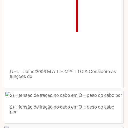
UFU - Julho/2006 M A T E M Á T I C A Considere as
funções de
2) = tensão de tração no cabo em O = peso do cabo
por