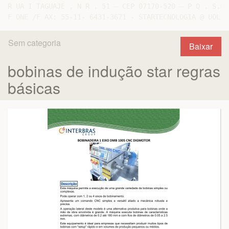
R UA I TAGUAJÉ , N R . 51 – CEP 07170-520 – P Q . S.L 
Sem categoria
Baixar
bobinas de indução star regras
básicas