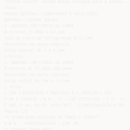
“estado sólido” enviam baixa voltagem para a bobina e 
baixa.

REGRAS BÁSICAS – CONSTRUÇÃO E APLICAÇÕES

BOBINAS – ESTADO SÓLIDO

1- BOBINAS COM CINTAS DE COBRE :

Ø externo 33,40mm a 63,5mm

Tubo de cobre de refrigeração Ø 12,5mm

Revestidas em epoxy especial

Folga nominal de 7 a 8,5mm

2 Voltas

2- BOBINAS COM CINTAS DE COBRE

Ø externo de 76,20mm 168,30mm

Revestidas em epoxy especial

Folga radial de 7mm a 13,5mm

1 Volta

S TAR T ECNOLOGIA I NDÚSTRIA E C OMÉRCIO L TDA.

R UA I TAGUAJÉ , N R . 51 – CEP 07170-520 – P Q . S.L 
F ONE /F AX: 55-11- 6431-3671 - STARTECNOLOGIA @ UOL .
Página 2/2

“A TECNOLOGIA APLICADA EM TUBOS E PERFIS”

W W W . STARTECNOLOGIA . COM. BR

3- BOBINAS TUBULARES
