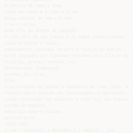
Ø externo de 10mm a 32mm

Tubos de cobre Ø 6,35mm a 9,5mm

Folga nominal de 3mm a 6,5mm

2 ou 3 voltas

VIDA ÚTIL DA BOBINA DE INDUÇÃO

A vida útil de uma bobina é de tempo indeterminado, at
algum acidente a seguir:

Amassamentos causados durante a fixação da bobina

Arcos causados por limalhas trazidas pela fita de aço

Sujeiras, graxas, cavacos, etc

Refrigeração inadequada

Emendas das tiras

NOTA:

A necessidade de manter a formadora de tubo limpa, dev
transmitida e exigida dos encarregados e operadores, p
solda. Esta ação vai aumentar a vida útil das bobinas 
parada de máquina.

Sebastião Roberto Galvão

Gerente Geral

10/03/2005

S TAR T ECNOLOGIA I NDÚSTRIA E C OMÉRCIO L TDA.
