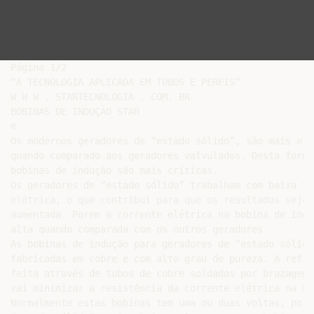
Página 1/2

“A TECNOLOGIA APLICADA EM TUBOS E PERFIS”

W W W . STARTECNOLOGIA . COM. BR

BOBINAS DE INDUÇÃO STAR

®

Os modernos geradores de “estado sólido”, são mais efi
quando comparado aos geradores valvulados. Desta forma
bobinas de indução são mais críticas.

Os geradores de “estado sólido” trabalham com baixa vo
elétrica, o que contribui para que os resultados sejam
aumentada. Porem a corrente elétrica na bobina de indu
alta quando comparada com os outros geradores.

As bobinas de indução para geradores de “estado sólido
fabricadas em cobre e com alto grau de pureza. A refri
feita através de tubos de cobre soldados por brazagem 
vai minimizar a resistência da corrente elétrica na bob
Normalmente estas bobinas tem uma ou duas voltas, porq