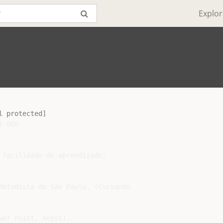
Explor
l protected]
-060

 facilidade de aprendizado,

Metodista de São Paulo. (Cursando

er Point, Acess).
