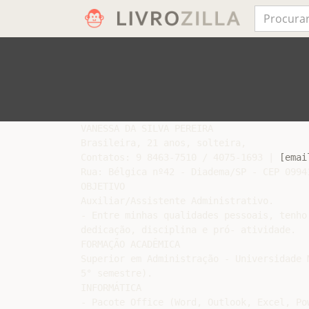
VANESSA DA SILVA PEREIRA

Brasileira, 21 anos, solteira,

Contatos: 9 8463-7510 / 4075-1693 | 
[emai
Rua: Bélgica nº42 - Diadema/SP - CEP 09941
OBJETIVO

Auxiliar/Assistente Administrativo.

- Entre minhas qualidades pessoais, tenho
dedicação, disciplina e pró- atividade.

FORMAÇÃO ACADÊMICA

Superior em Administração - Universidade 
5° semestre).

INFORMÁTICA

- Pacote Office (Word, Outlook, Excel, Pow