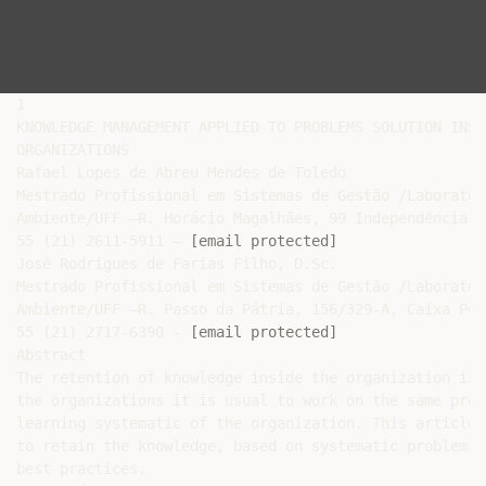
1

KNOWLEDGE MANAGEMENT APPLIED TO PROBLEMS SOLUTION INSID
ORGANIZATIONS

Rafael Lopes de Abreu Mendes de Toledo

Mestrado Profissional em Sistemas de Gestão /Laboratór
Ambiente/UFF –R. Horácio Magalhães, 99 Independência- 
55 (21) 2611-5911 – 
[email protected]
José Rodrigues de Farias Filho, D.Sc.

Mestrado Profissional em Sistemas de Gestão /Laboratór
Ambiente/UFF –R. Passo da Pátria, 156/329-A, Caixa Pos
55 (21) 2717-6390 - 
[email protected]