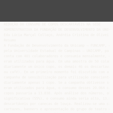
REDUÇÃO DO CONSUMO DE COPOS DESCARTÁVEIS NA SEDE

ADMINISTRATIVA DA FUNDAÇÃO DE DESENVOLVIMENTO DA UNICAM
Eda Lúcia Marçal Collaço, Andréia Cristina de Oliveira.
Resumo

A Fundação de Desenvolvimento da Unicamp – FUNCAMP, é 
pela Universidade Estadual de Campinas – UNICAMP, para
conta com 401 colaboradores e consumia mensalmente, em
eram utilizados para água. Em uma amostra de 50 colabo
diariamente um único copo, os demais 46 os descartavam
ou café). Em um primeiro momento foi discutido com a e
campanha de sensibilização para utilização consciente.
diariamente apenas 1 copo. Se a campanha obtivesse suc
eram utilizados para água, o consumo desses 20.064 cai
copos passaria a 13.838. Após análise dos números, obs
significativa (55%), o consumo ainda seria alto, 13.83
descartáveis por canecas de louça. Realizou-se uma cam
cartazes, banners e apresentação do grupo de teatro da