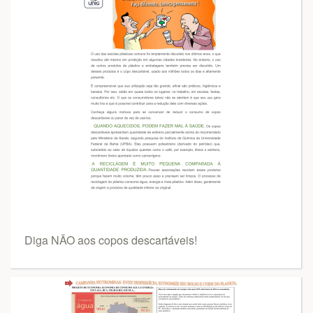
Diga NÃO aos copos descartáveis!