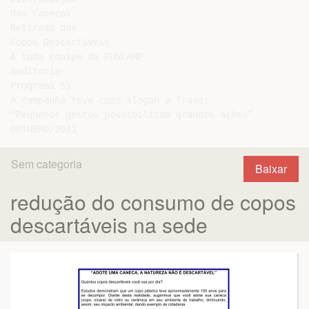
Das Canecas

Retirada dos

Copos Descartáveis

A toda equipe da FUNCAMP.

Auditoria

Programa 5S

A campanha teve como slogan a frase:

“Pequenos gestos possibilitam grandes ações”

Sem categoria
Baixar
redução do consumo de copos
descartáveis na sede