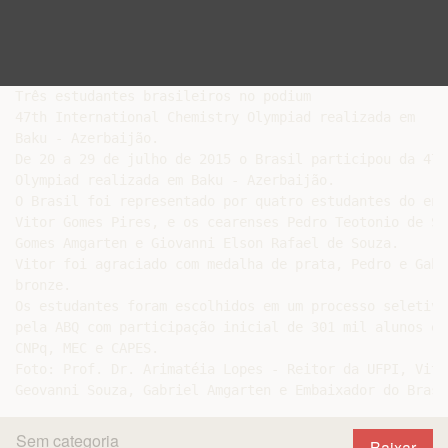
Três estudantes brasileiros no podium

47th International Chemistry Olympiad realizada em

Baku - Azerbaijão.

De 20 a 29 de julho de 2015 o Brasil participou da 47t
Olympiad realizada em Baku - Azerbaijão.

O Brasil foi representado por quatro estudantes do ens
Vitor Gomes Pires, e os cearenses Pedro Teotonio de So
Gomes Amgarten e Giovanni Elson Rafael de Souza.

Vitor foi agraciado com medalha de prata, Pedro e Gabr
bronze.

Os estudantes foram escolhidos em um processo seletivo
pela ABQ com participação inicial de 301 mil alunos e 
CNPq, MEC e CAPES.

Foto: Prof. Dr. Arimatéia Lopes - Reitor da UFPI, Vito
Sem categoria
Baixar