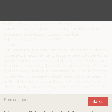
Nome: Sérgio Luiz Viana de Medeiros

Título: FLUXO DE CAIXA: PROJEÇÃO E ADMINISTRAÇÃO

Professor Orientador: Edgardo Kuentzer

Data da banca: Junho de 1999

RESUMO

Este trabalho tem como principal propósito a projeção 
Cooperativa Regional de Energia e Desenvolvimento Rura
própria empresa, sendo a coleta de dados feita com bas
registros contábeis, levando-se em consideração a médi
analisando-se também o comportamento e as tendências d
constantes no Orçamento Geral para o ano de 1999. O fl
muito útil para a cooperativa, pois proporcionará à me
Sem categoria
Baixar