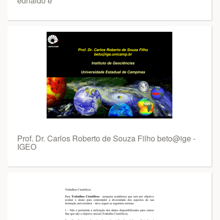
ednaldo e
Prof. Dr. Carlos Roberto de Souza Filho beto@ige -
IGEO