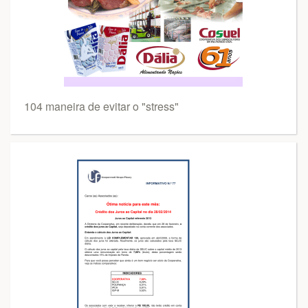
104 maneira de evitar o "stress"