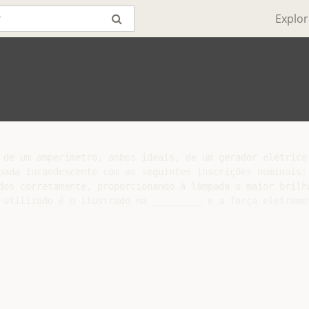
Explor
 de um amperímetro, ambos ideais, de um gerador elétrico 
pada incandescente com as seguintes inscrições nominais: 
dos corretamente, proporcionando à lâmpada o maior brilho
 utilizado é o ilustrado na _________ e a força eletromot