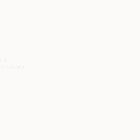
 é

resentado
