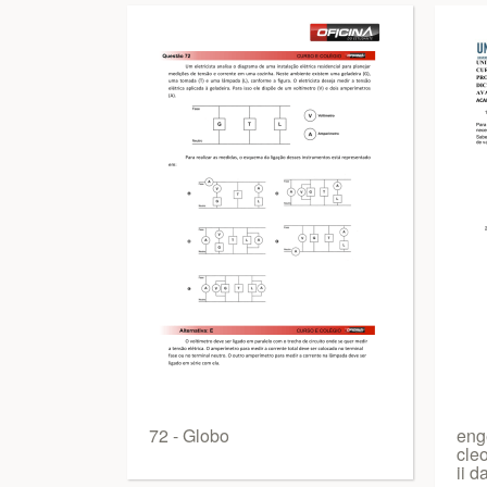
72 - Globo
enge
cleo
ii d