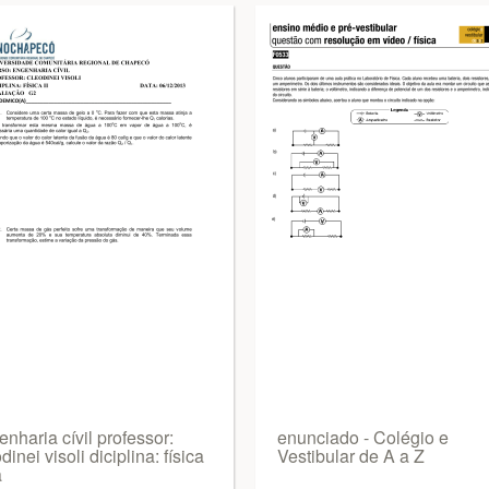
nharia cívil professor:
enunciado - Colégio e
dinei visoli diciplina: física
Vestibular de A a Z
a