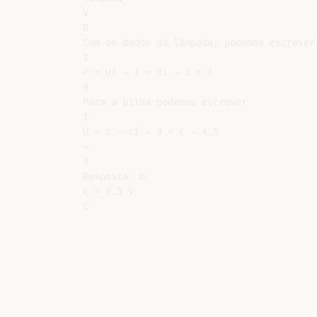
V

D

Com os dados da lâmpada, podemos escrever

1

P = Ui ⇒ 1 = 9i ⇒ i = A

9

Para a pilha podemos escrever

1

U = ε – ri ⇒ 9 = ε – 4,5

⇒

9

Resposta: b

ε = 9,5 V
