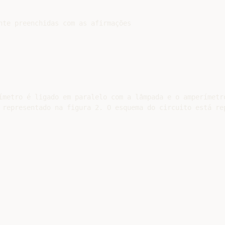
nte preenchidas com as afirmações

ímetro é ligado em paralelo com a lâmpada e o amperímetro
 representado na figura 2. O esquema do circuito está rep