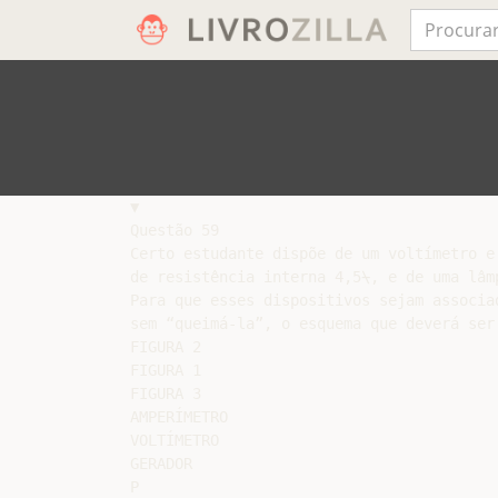
▼

Questão 59

Certo estudante dispõe de um voltímetro e
de resistência interna 4,5⍀, e de uma lâm
Para que esses dispositivos sejam associa
sem “queimá-la”, o esquema que deverá ser
FIGURA 2

FIGURA 1

FIGURA 3

AMPERÍMETRO

VOLTÍMETRO

GERADOR

P
