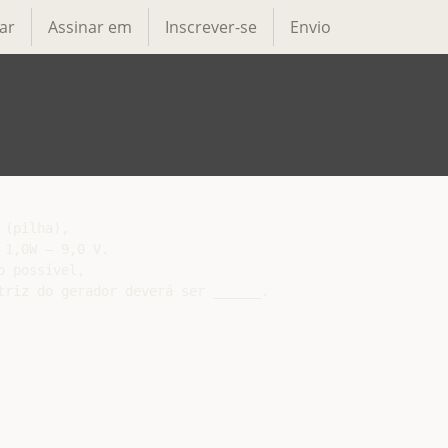
ar
Assinar em
Inscrever-se
Envio
(pilha),

1,0W — 9,0 V.

 possível,

riz do gerador deverá ser ______.
