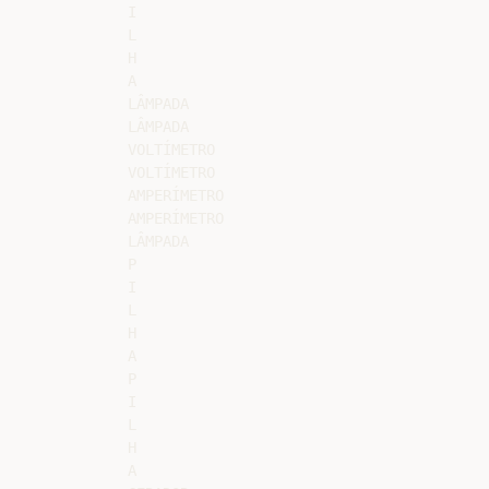
I

L

H

A

LÂMPADA

LÂMPADA

VOLTÍMETRO

VOLTÍMETRO

AMPERÍMETRO

AMPERÍMETRO

LÂMPADA

P

I

L

H

A

P

I

L

H

A
