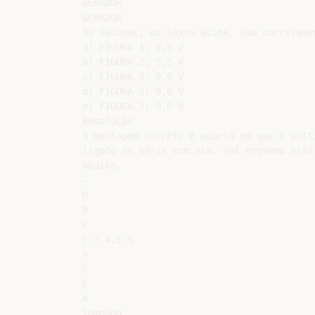
GERADOR

GERADOR

As lacunas, do texto acima, são corretame
a) FIGURA 1; 9,5 V

b) FIGURA 2; 9,5 V

c) FIGURA 3; 9,5 V

d) FIGURA 2; 9,0 V

e) FIGURA 3; 9,0 V

Resolução

A montagem correta é aquela em que o volt
ligado em série com ela. Tal esquema está
abaixo.

–

D

D

ε

r = 4,5 ⍀

+

C

C

A

lâmpada
