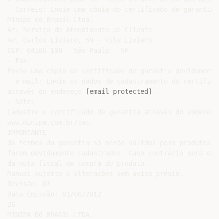
[email protected]
.

- Site:

Cadastre o certificado de garantia através do endereço
www.minipa.com.br/sac.

IMPORTANTE

Os termos da garantia só serão válidos para produtos c
forem devidamente cadastrados. Caso contrário será exi
da nota fiscal de compra do produto.

Manual sujeito a alterações sem aviso prévio.

Revisão: 03

Data Emissão: 01/06/2012

26

MINIPA DO BRASIL LTDA.
