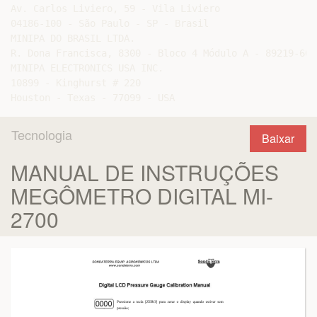
Av. Carlos Liviero, 59 - Vila Liviero

04186-100 - São Paulo - SP - Brasil

MINIPA DO BRASIL LTDA.

R. Dona Francisca, 8300 - Bloco 4 Módulo A - 89219-600
MINIPA ELECTRONICS USA INC.

10899 - Kinghurst # 220

Tecnologia
Baixar
MANUAL DE INSTRUÇÕES
MEGÔMETRO DIGITAL MI-
2700