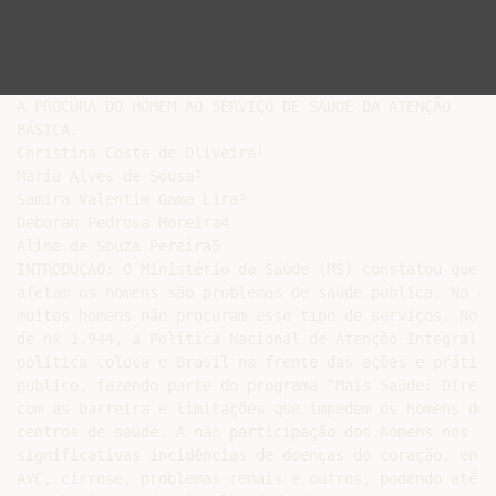
A PROCURA DO HOMEM AO SERVIÇO DE SAÚDE DA ATENÇÃO

BÁSICA.

Christina Costa de Oliveira¹

Maria Alves de Sousa²

Samira Valentim Gama Lira³

Deborah Pedrosa Moreira4

Aline de Souza Pereira5

INTRODUÇAO: O Ministério da Saúde (MS) constatou que m
afetam os homens são problemas de saúde publica. No en
muitos homens não procuram esse tipo de serviços. No a
de nº 1.944, a Política Nacional de Atenção Integral a
política coloca o Brasil na frente das ações e prática
público, fazendo parte do programa “Mais Saúde: Direit
com as barreira e limitações que impedem os homens de 
centros de saúde. A não participação dos homens nos se
significativas incidências de doenças do coração, enfi
AVC, cirrose, problemas renais e outros, podendo até l