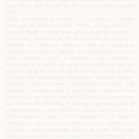
idade menor que 38 anos 63,6%. A escolaridade predomin
02779

40,9%, em relação ao estado civil a maioria é casada, 
menor que um salário mínimo, 45,4%. Em sua maioria cat
especialidades frequentadas pelos usuários entrevistad
05 (22,7%), dentista 02 (9,1%) e outros 06 (27,3%). O 
adentram ao sistema de saúde por meio da atenção espec
consequência, que é o agravo das morbidades pela falta
maior custo para o SUS. É necessário, pois fortalecer 
garantindo a promoção da saúde e a prevenção aos agrav
proposta do plano operativo da atenção integral para a
Com base nos depoimentos analisados, algumas categoria
prestado, saúde do homem, Atendimento procurado, suges
paciente; percebemos que a valorização tanto do atendi
comunicação por parte dos profissionais deixam esses u
uma relação de confiança e com maior probabilidade de 
acompanhamento a esse paciente. Esses estudos destacam
volta muito mais para o trato humanitário, a relação c
recebida do que para o ato técnico em si. Nesse sentid
para que a rede da unidade básica de saúde (UBS) ampli
população masculina, diz respeito à identificação das 