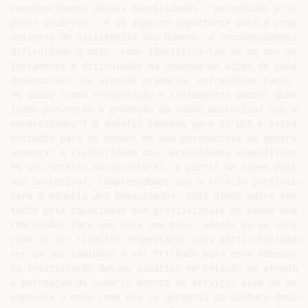
reconhecimento dessas necessidades – percebidas princi
pelos usuários – é um aspecto importante para a organi
universo de assistência aos homens, o reconhecimento d
dificuldade a mais: como identificá-las se um dos maio
justamente a dificuldade na demanda de ações de saúde?
desenvolver, na atenção primária, estratégias tanto vo
em saúde (como recuperação e tratamentos dados) quanto
(como prevenção e promoção da saúde masculina) sem um 
necessidades"? O desafio lançado para as UBS é estudar
voltados para os homens em uma perspectiva de gênero. 
aumentar a visibilidade das necessidades específicas d
em um contexto sociocultural, a partir de ações mais e
das narrativas, compreendemos que a relação profission
para a minoria dos pesquisados, pois ainda paira sobre
tanto pela capacidade dos profissionais de saúde quant
CONCLUSÃO: Para que haja uma maior adesão do ao serviç
como um ser singular respeitando suas particularidades
ser um dos caminhos a ser trilhado para essa adequação
ou insatisfação desses usuários em relação ao atendime
a percepção do usuário acerca do serviço, além de se r
expressa o modo como ele se apropria da cultura domina