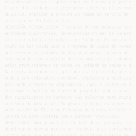
reconhecimento da singularidade dos homens por parte d
trazer dificuldades em incorporar esses sujeitos como 
OBJETIVO: Analisar a procura do homem ao serviço de sa
município de Fortaleza-Ceará.

DESCRIÇÃO METODOLOGICA: Trata-se de uma pesquisa explo
abordagem qualitativa, desenvolvida no mês de janeiro 
mista vinculada a Secretária de Saúde do Estado do Cea
razão de ter desde 2009 o Programa de Saúde do Homem (
que oferece atividades de ensino e pesquisa para unive
correspondeu aos usuários do sexo masculino, independe
pelos profissionais de saúde da unidade de saúde e que
Na coleta de dados foi aplicada uma entrevista que par
onde a entrevistadora abordava, explicava a pesquisa, 
assinando o termo de compromisso. Após a coleta de dad
conforme a Análise de Conteúdo proposta onde a análise
dos significados no contexto das palavras para atingir
conteúdo do discurso4. Na pesquisa todos os preceitos 
pelo Comitê de Ética em Pesquisa do Centro de Referênc
Sanitária Dona Libânia com o parecer nº075/2011.

RESULTADOS: Uma grande dificuldade dessa pesquisa foi 
depoimentos apenas partes ou trechos, pois continham u
Encontramos que esses usuários apontavam a média da id