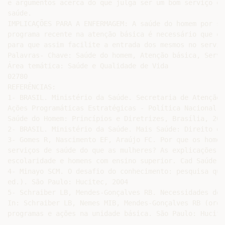
e argumentos acerca do que julga ser um bom serviço ou
saúde.

IMPLICAÇÕES PARA A ENFERMAGEM: A saúde do homem por ser
programa recente na atenção básica é necessário que os
para que assim facilite a entrada dos mesmos no serviç
Palavras- Chave: Saúde do homem, Atenção básica, Servi
Área temática: Saúde e Qualidade de Vida

02780

REFERÊNCIAS:

1- BRASIL. Ministério da Saúde. Secretaria de Atenção 
Ações Programáticas Estratégicas - Política Nacional d
Saúde do Homem: Princípios e Diretrizes, Brasília, 2008
2- BRASIL. Ministério da Saúde. Mais Saúde: Direito de
3- Gomes R, Nascimento EF, Araújo FC. Por que os homen
serviços de saúde do que as mulheres? As explicações d
escolaridade e homens com ensino superior. Cad Saúde P
4- Minayo SCM. O desafio do conhecimento: pesquisa qua
ed.). São Paulo: Hucitec, 2004

5- Schraiber LB, Mendes-Gonçalves RB. Necessidades de 
In: Schraiber LB, Nemes MIB, Mendes-Gonçalves RB (orgs
programas e ações na unidade básica. São Paulo: Hucite
.
