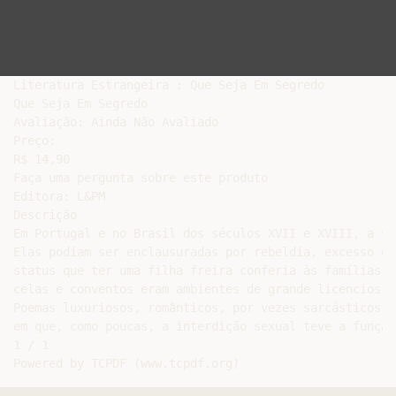
Literatura Estrangeira : Que Seja Em Segredo

Que Seja Em Segredo

Avaliação: Ainda Não Avaliado

Preço:

R$ 14,90

Faça uma pergunta sobre este produto

Editora: L&PM

Descrição

Em Portugal e no Brasil dos séculos XVII e XVIII, a vo
Elas podiam ser enclausuradas por rebeldia, excesso de
status que ter uma filha freira conferia às famílias. 
celas e conventos eram ambientes de grande licenciosid
Poemas luxuriosos, românticos, por vezes sarcásticos, 
em que, como poucas, a interdição sexual teve a função
1 / 1
