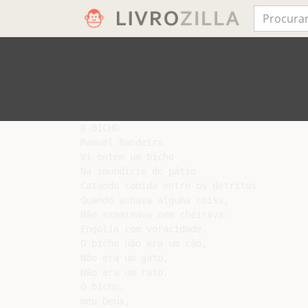
O BICHO

Manuel Bandeira

Vi ontem um bicho

Na imundície do pátio

Catando comida entre os detritos

Quando achava alguma coisa,

Não examinava nem cheirava:

Engolia com voracidade.

O bicho não era um cão,

Não era um gato,

Não era um rato.

O bicho,

meu Deus,
