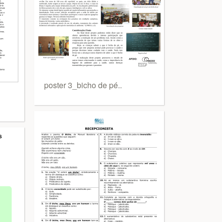
poster 3_bicho de pé..