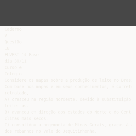
Caderno

V

Questão

18

FUVEST 1ª Fase

dia 30/11

Curso e

Colégio

Considere os mapas sobre a produção de leite no Brasil.
Com base nos mapas e em seus conhecimentos, é correto 
retratado,

A) cresceu na região Nordeste, devido à substituição d
leiteiros.

B) avançou em direção aos estados do Norte e do Centro
climas mais secos.

C) consolidou a hegemonia de Minas Gerais, graças à al
dos rebanhos no Vale do Jequitinhonha.
