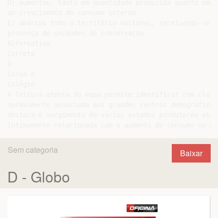
D) aumentou, tanto em quantidade produzida quanto em n
ao crescimento do consumo interno.

E) abarcou todo o território nacional, excetuando-se o
presença de unidades de conservação.

Alternativa

Correta

D

Curso e

Colégio

A leitura atenta do mapa permite identificar com clare
normalmente associada aos grandes centros demográficos
destaca o surgimento de vários estados produtores até 
Sem categoria
Baixar
D - Globo