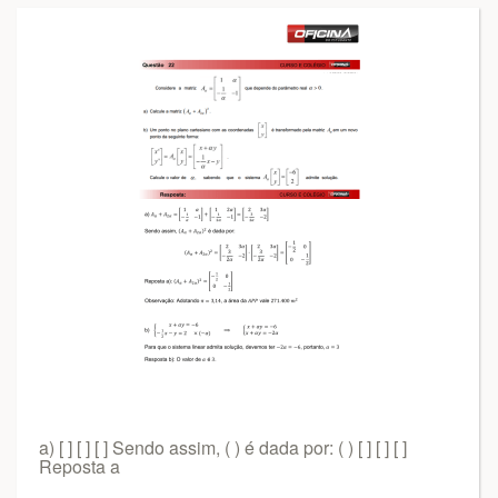
a) [ ] [ ] [ ] Sendo assim, ( ) é dada por: ( ) [ ] [ ] [ ]
Reposta a