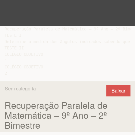
Recuperação Paralela de Matemática – 9º Ano – 2º Bimest
TESTE I

Determine a medida dos ângulos indicados sabendo que

TESTE II

COLÉGIO OBJETIVO

1

COLÉGIO OBJETIVO

Sem categoria
Baixar
Recuperação Paralela de
Matemática – 9º Ano – 2º
Bimestre