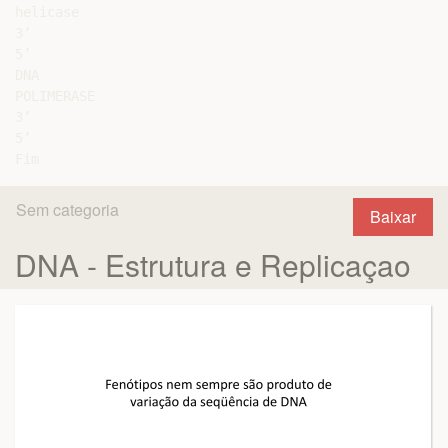
helicase

3’

5’

DNA

POLIMERASE

3’

5’

Sem categoria
Baixar
DNA - Estrutura e Replicaçao