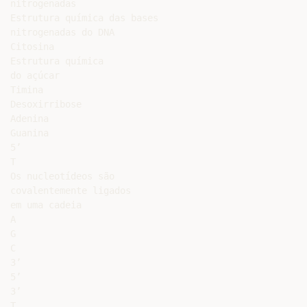
nitrogenadas

Estrutura química das bases

nitrogenadas do DNA

Citosina

Estrutura química

do açúcar

Timina

Desoxirribose

Adenina

Guanina

5’

T

Os nucleotídeos são

covalentemente ligados

em uma cadeia

A

G

C

3’

5’

3’

T
