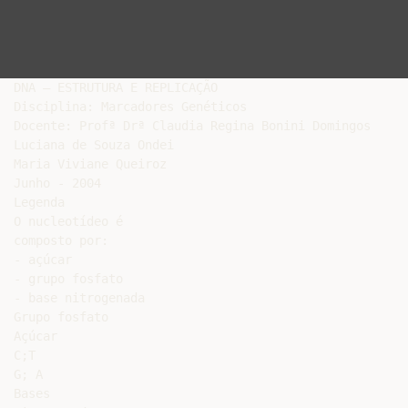
DNA – ESTRUTURA E REPLICAÇÃO

Disciplina: Marcadores Genéticos

Docente: Profª Drª Claudia Regina Bonini Domingos

Luciana de Souza Ondei

Maria Viviane Queiroz

Junho - 2004

Legenda

O nucleotídeo é

composto por:

- açúcar

- grupo fosfato

- base nitrogenada

Grupo fosfato

Açúcar

C;T

G; A

Bases
