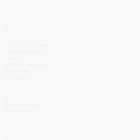
A

A

T

G

C

3’

A molécula de DNA

consiste em duas

cadeias

polinucleotídicas

Pontes de

Hidrogênio

C

G

5’

Enrolamento da

dupla fita

3’

5’

3’

5’
