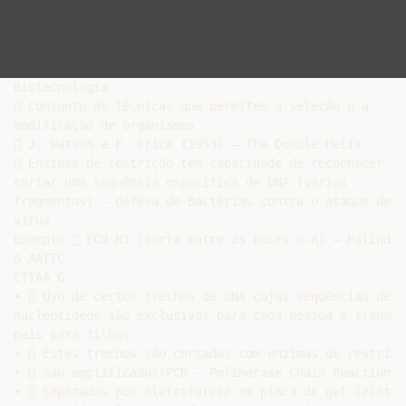
Biotecnologia

 Conjunto de técnicas que permitem a seleção e a

modificação de organismos

 J. Watson e F. Crick (1953) – The Double Helix

 Enzimas de restrição têm capacidade de reconhecer e

cortar uma sequência específica de DNA (vários

fragmentos) – defesa de Bactérias contra o ataque de

vírus

Exemplo  ECO R1 (corta entre as bases G-A) – Palíndrom
G AATTC

CTTAA G

•  Uso de certos trechos de DNA cujas sequências de

nucleotídeos são exclusivas para cada pessoa e transmit
pais para filhos

•  Estes trechos são cortados com enzimas de restrição
•  São amplificados(PCR – Polimerase Chain Reaction)

•  Separados por eletroforese em placa de gel (eletric