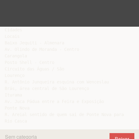
Cidades

Locais

Baixo Jequiti - Almenara

Av. Olindo de Moranda - Centro

Carangola

Posto Shell - Centro

Circuito das Águas / São

Lourenço

R. Antônio Junqueira esquina com Wenceslau

Brás, área central de São Lourenço

Iturama

Av. Juca Pádua entre a Feira e Exposição

Ponte Nova

R. Areial sentido de quem sai de Ponte Nova para

Sem categoria
Baixar