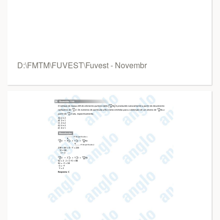
D:\FMTM\FUVEST\Fuvest - Novembr