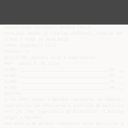
UNIVERSIDADE PRESIDENTE ANTÔNIO CARLOS

FACULDADE UNIPAC de CIÊNCIAS JURÍDICAS, CIÊNCIAS SOCIAI
LETRAS e SAÚDE de UBERLÂNDIA

CURSO: Engenharia Civil

PERÍODO: 1º

DISCIPLINA: Química Geral e Experimental

PROF: Sandro M. de Souza

ALUNO: _______________________________________RA: _____
ALUNO: _______________________________________RA: _____
ALUNO: _______________________________________RA: _____
ALUNO: _______________________________________RA: _____
QUESTÕES

1. Em 1909, Geiger e Marsden realizaram, no laboratóri
experiências que envolveram a interação de partículas 
referido como "Experiência de Rutherford". O desenho a
Geiger e Marsden.

Uma amostra de polônio radioativo emite partículas alf