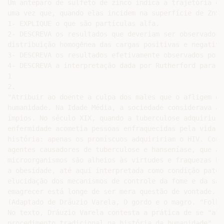
Um anteparo de sulfeto de zinco indica a trajetória da
uma vez que, quando elas incidem na superfície de ZnS,
1- EXPLIQUE o que são partículas alfa.

2- DESCREVA os resultados que deveriam ser observados 
distribuição homogênea das cargas positivas e negativa
3- DESCREVA os resultados efetivamente observados por 
4- DESCREVA a interpretação dada por Rutherford para o
1

2.

"Atribuir ao doente a culpa dos males que o afligem é 
humanidade. Na Idade Média, a sociedade considerava a 
ímpios. No século XIX, quando a tuberculose adquiriu c
enfermidade acometia pessoas enfraquecidas pela vida d
história: apenas os promíscuos adquiririam o HIV. Coub
agentes causadores de tuberculose e hanseníase, que a 
microorganismos são alheios às virtudes e fraquezas hu
a obesidade, até aqui interpretada como condição patol
elucidação dos mecanismos de controle da fome e da sac
emagrecer está longe de ser mera questão de vontade.

(Adaptado de Dráuzio Varela, O gordo e o magro. "Folha
No texto, Dráuzio Varela contesta a prática de se "atr
procedimento tradicional na história da humanidade". N