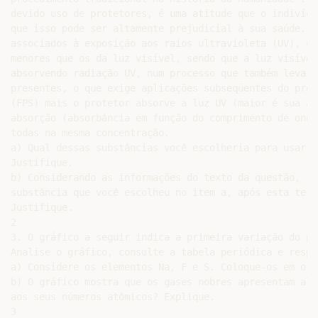
devido uso de protetores, é uma atitude que o indivídu
que isso pode ser altamente prejudicial à sua saúde. P
associados à exposição aos raios ultravioleta (UV), um
menores que os da luz visível, sendo que a luz visível
absorvendo radiação UV, num processo que também leva à
presentes, o que exige aplicações subseqüentes do prot
(FPS) mais o protetor absorve a luz UV (maior é sua ab
absorção (absorbância em função do comprimento de onda
todas na mesma concentração.

a) Qual dessas substâncias você escolheria para usar c
Justifique.

b) Considerando as informações do texto da questão, re
substância que você escolheu no item a, após esta ter 
Justifique.

2

3. O gráfico a seguir indica a primeira variação do po
Analise o gráfico, consulte a tabela periódica e respo
a) Considere os elementos Na, F e S. Coloque-os em ord
b) O gráfico mostra que os gases nobres apresentam alt
aos seus números atômicos? Explique.
