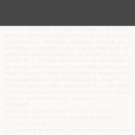
A figura representa uma câmara fechada C, de parede ci
material condutor, ligada à terra. Em uma de suas extr
uma película J, de pequena espessura, que pode ser atr
partículas. Coincidente com o eixo da câmara, há um fi
mantido em potencial positivo em relação à terra. O ci
através de J, colidem com moléculas do gás podendo arr
das mesmas. Neste processo, são formados íons positivo
número de pares elétron-ion formados é proporcional à 
energia perdida por uma partícula alfa, um par é criad
cinética igual a 4,5MeV, penetram em C, a cada segundo
toda a sua energia cinética. Considerando que apenas e
criam os pares elétron-ion, determine

NOTE/ADOTE

1) A carga de um elétron é e = –1,6 × 10–19C

2) elétron-volt (eV) é uma unidade de energia

3) 1 MeV = 106 eV

A) o número N de elétrons livres produzidos na câmara 