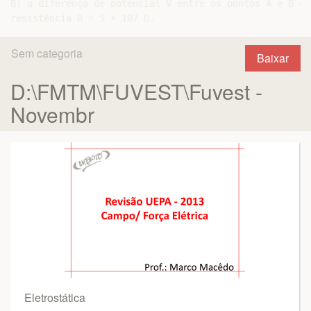
B) a diferença de potencial V entre os pontos A e B da
Sem categoria
Baixar
D:\FMTM\FUVEST\Fuvest -
Novembr
Eletrostática