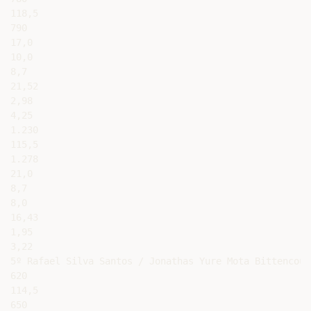
118,5

790

17,0

10,0

8,7

21,52

2,98

4,25

1.230

115,5

1.278

21,0

8,7

8,0

16,43

1,95

3,22

5º Rafael Silva Santos / Jonathas Yure Mota Bittencourt
620

114,5

650
