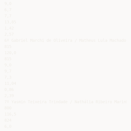
9,0

6,7

7,7

13,85

1,42

2,57

6º Gabriel Marchi de Oliveira / Matheus Lula Machado Ne
815

120,0

815

9,0

9,7

7,3

11,04

0,86

2,39

7º Yasmin Teixeira Trindade / Nathália Ribeiro Marinho

800

116,5

824

6,0
