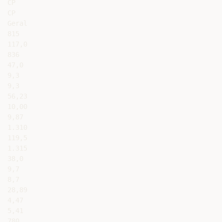
CP

CP

Geral

815

117,0

836

47,0

9,3

9,3

56,23

10,00

9,87

1.310

119,5

1.315

38,0

9,7

8,7

28,89

4,47

5,41

780
