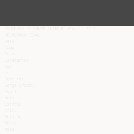
CONCURSO "A PONTE INTERNO UFBa" - 2014

RESULTADO FINAL

Peso

Comp

Peso

Estudantes

(g)

cm

Corr (g)

Carga Criativ

(kgf)

Nota

Estétic

Efic.

Nota do

Média

Nota
