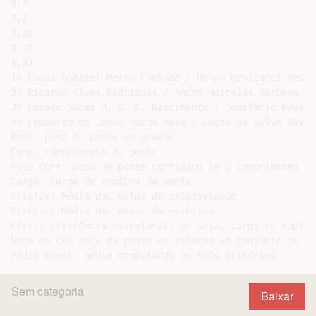
9,7

7,7

7,28

0,10

1,81

1º Lucas Gabriel Meira Chehade / Renan Menicucci Pessoa
2º Ricardo Alves Rodrigues / André Meireles Barbosa

3º Lázaro Sabas M. S. C. Nascimento / Bonifácio Neves 
4º Leonardo de Jesus Rocha Rosa / Lucas da Silva Novais
Peso: peso da ponte em gramas

Comp: comprimento da ponte

Peso Corr: peso da ponte corrigido se o comprimento fo
Carga: carga de ruptura da ponte

Criativ: Média das notas de criatividade

Estétic: Média das notas de estética

Efic.: eficiência estrutural, ou seja, carga de ruptur
Nota do CP: Nota da ponte em relação ao conjunto de to
Sem categoria
Baixar