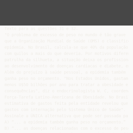
Texto para as questões 31 e 32.

"O problema de excesso de peso no mundo é tão grave

que a Organização Mundial de Saúde (OMS) o classificou 
epidemia. No Brasil, calcula-se que 40% da população es
com quilos a mais do que deveria. Por motivos diferente
patrulha da silhueta, a situação deixa os profissionai
ao desenvolvimento de doenças cardíacas e diabete, ent
Além do prejuízo à saúde pessoal, a epidemia também

ganha peso no orçamento. "Nos Estados Unidos, gastam-se
menos U$50 bilhões por ano para tratar a obesidade e su
consequências", diz o endocrinologista W. C, coordenado
Força-Tarefa Latino-Americana de Obesidade. No Brasil, 
estimativa de gastos feita pela entidade revelou que a
gastos com internação pelo Sistema Único de Saúde".

Assinale a ÚNICA alternativa que pode ser passada para
A) “... a epidemia também ganha peso no orçamento.”

B) “... as doenças relacionadas com o excesso de peso 