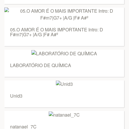
05.O AMOR É O MAIS IMPORTANTE Intro: D
F#m7|G7+ |A/G |F# A#º
LABORATÓRIO DE QUÍMICA
Unid3
natanael_7C