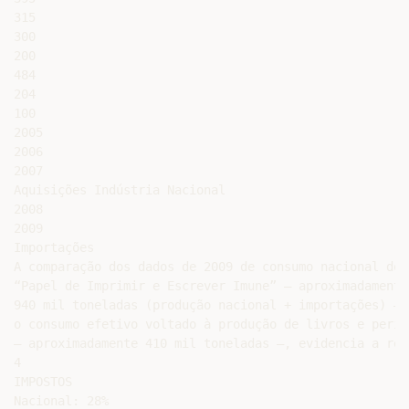
315

300

200

484

204

100

2005

2006

2007

Aquisições Indústria Nacional

2008

2009

Importações

A comparação dos dados de 2009 de consumo nacional de

“Papel de Imprimir e Escrever Imune” – aproximadamente

940 mil toneladas (produção nacional + importações) – c
o consumo efetivo voltado à produção de livros e periód
– aproximadamente 410 mil toneladas –, evidencia a rel
4

IMPOSTOS

Nacional: 28%
