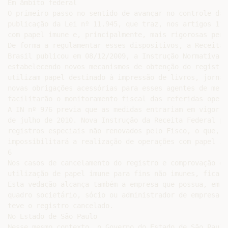
Em âmbito federal

O primeiro passo no sentido de avançar no controle das
publicação da Lei nº 11.945, que traz, nos artigos 1º 
com papel imune e, principalmente, mais rigorosas pena
De forma a regulamentar esses dispositivos, a Receita 
Brasil publicou em 08/12/2009, a Instrução Normativa nº
estabelecendo novos mecanismos de obtenção do registro
utilizam papel destinado à impressão de livros, jornai
novas obrigações acessórias para esses agentes de merc
facilitarão o monitoramento fiscal das referidas operaç
A IN nº 976 previa que as medidas entrariam em vigor em
de julho de 2010. Nova Instrução da Receita Federal pr
registros especiais não renovados pelo Fisco, o que, n
impossibilitará a realização de operações com papel imu
6

Nos casos de cancelamento do registro e comprovação da

utilização de papel imune para fins não imunes, fica v
Esta vedação alcança também a empresa que possua, em se
quadro societário, sócio ou administrador de empresa qu
teve o registro cancelado.

No Estado de São Paulo

Nesse mesmo contexto, o Governo do Estado de São Paulo