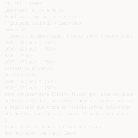
II, IPI e ICMS*

Importado: 43,4% a 48,5%

Papel para imprimir e escrever:

Tributação Nacional X Importado

Imune: 0%

* Imposto de Importação, Imposto sobre Produto Industr
2005: 303 mil t (45%)

2006: 422 mil t (52%)

PAPEL IMUNE

2007: 473 mil t (54%)

Estimativa do desvio

de finalidade

2008: 562 mil t (57%)

2009: 535 mil t (57%)

Para combater este ilícito fiscal que, além de causar 
ao Erário Público, prejudica todos os agentes da cadei
a legislação que trata da matéria sofreu relevantes al
nos âmbitos federal e estadual. Isso demanda pleno con
5

Expectativa de Avanço no Controle Fiscal

das Operações com Papel Imune
