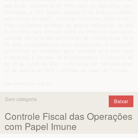
que a não incidência do ICMS sobre as operações com pap
destinado a fins imunes dependerá de prévio reconhecime
pelo Fisco Estadual, conforme normativo ainda a ser pu
Esta iniciativa estadual se mostra relevante, na medid
o controle mais efetivo sobre as referidas operações p
atuação conjunta das estruturas de fiscalização da Rec
De modo a regulamentar esse dispositivo, a Secretaria 
disciplina as condições para obtenção do prévio reconh
e institui o Sistema de Reconhecimento e Controle das 
de 1º de julho de 2010. A Portaria CAT 103/2010 prorro
1º de agosto de 2010 a entrada em vigor do Sistema.

7

Sem categoria
Baixar
Controle Fiscal das Operações
com Papel Imune