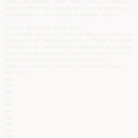
quanto dos Estados. Desde 2008, a Bracelpa negocia com 
governo federal uma solução para esse problema, que vem
prejudicando a concorrência no mercado interno.

3

Cenário: Mercado de papel imune

Nos últimos cinco anos, conforme mostra o gráfico abaix
crescimento do consumo nacional de “Papel de Imprimir e
Escrever Imune” se concentrou exatamente na elevação da
importações deste produto, enquanto houve a estabilizaç
das aquisições junto à indústria nacional.

Papéis de imprimir e escrever: consumo e origem

em 1.000 t

600

500

497

497

468

474

490

459

400

395
