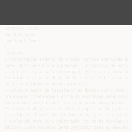
Controle Fiscal

das Operações

com Papel Imune

1

Contexto

A Constituição Federal do Brasil concede imunidade de 
papel destinado a sua impressão”. O objetivo da norma é
viabilizar o acesso à informação, estimular a difusão 
reduzindo os custos de produção e o respectivo preço fi
para o destinatário desses produtos.

O objetivo maior do legislador ao dispor sobre essa im
principais diferenciais entre as economias desenvolvid
valorizam o ser humano – e as economias emergentes.

Essa imunidade não é estendida a papéis usados para out
finalidades. Porém, nos últimos anos, parte do produto 
é declarada para fins editoriais vem sendo desviada na
devidos. Esse processo gera prejuízos para as empresas