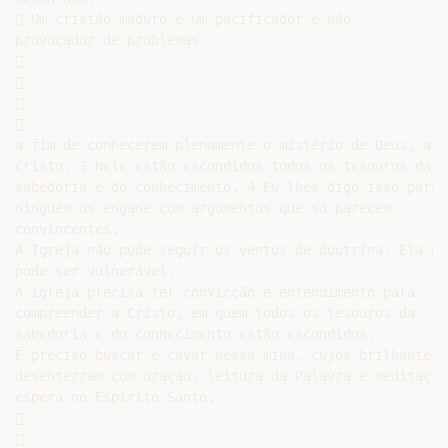
 Um cristão maduro é um pacificador e não

provocador de problemas









a fim de conhecerem plenamente o mistério de Deus, a sa
Cristo. 3 Nele estão escondidos todos os tesouros da

sabedoria e do conhecimento. 4 Eu lhes digo isso para q
ninguém os engane com argumentos que só parecem

convincentes.

A Igreja não pode seguir os ventos de doutrina. Ela não
pode ser vulnerável.

A igreja precisa ter convicção e entendimento para

compreender a Cristo, em quem todos os tesouros da

sabedoria e do conhecimento estão escondidos.

É preciso buscar e cavar nessa mina, cujos brilhantes s
desenterram com oração, leitura da Palavra e meditação 
espera no Espírito Santo.




