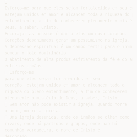


Esforço-me para que eles sejam fortalecidos em seu cora
estejam unidos em amor e alcancem toda a riqueza do ple
entendimento, a fim de conhecerem plenamente o mistério
Deus, a saber, Cristo.

Encorajar as pessoas é dar a elas um novo coração.

Corações desanimados geram um pessimismo na igreja.

A depressão espiritual é um campo fértil para o inimigo
semear o joio doutrinário.

O abatimento de alma produz esfriamento da fé e do amor
entre os irmãos.

 Esforço-me

para que eles sejam fortalecidos em seu

coração, estejam unidos em amor e alcancem toda a

riqueza do pleno entendimento, a fim de conhecerem

plenamente o mistério de Deus, a saber, Cristo.

 Sem amor não pode existir a igreja. Quando morre

o amor, morre a igreja.

 Uma igreja desunida, onde os irmãos se olham como

rivais, onde há partidos e grupos, onde não há

comunhão verdadeira, o nome de Cristo é

desonrado.
