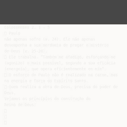
Colossenses 2. 1 - 5

 Paulo

não apenas sofre (v. 24). Ele não apenas

desempenha a sua mordomia de pregar o mistério

de Deus (v. 25-28).

 Ele trabalha. “Também me afadigo, esforçando-me

(agonizo) o mais possível, segundo a sua eficácia

(energeia), que opera eficientemente em mim”.

 O esforço de Paulo não é realizado na carne, mas

na energia e força do Espírito Santo.

 Quem realiza a obra de Deus, precisa do poder de

Deus.

Vejamos os princípios da construção do

Reino de Deus:






