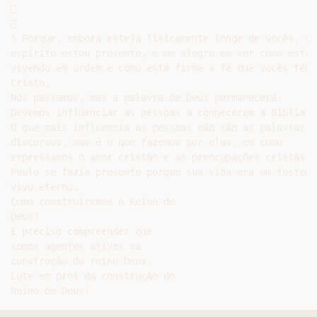




5 Porque, embora esteja fisicamente longe de vocês, em

espírito estou presente, e me alegro em ver como estão

vivendo em ordem e como está firme a fé que vocês têm e
Cristo.

Nós passamos, mas a palavra de Deus permanecerá.

Devemos influenciar as pessoas a conhecerem a Bíblia.

O que mais influencia as pessoas não são as palavras e 
discursos, mas é o que fazemos por elas, em como

expressamos o amor cristão e as preocupações cristãs.

Paulo se fazia presente porque sua vida era um testemun
vivo eterno.

Como construiremos o Reino de

Deus?

É preciso compreender que

somos agentes ativos na

construção do reino Deus.

Lute em prol da construção do
