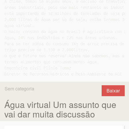
A China, tomou há alguns anos, a decisão de transforma
áreas industriais, pois são mais rentáveis as industri
está importando de 18 milhões de toneladas de soja por
2.000 litros de água por kg de soja, então teremos 36 
água virtual.

O maior consumo da água no Brasil é agricultura com a 
água, 24% nas indústrias e 22% nas áreas urbanas.

Para se ter idéia do consumo 1kg de arroz precisa de 1
trigo precisa de 1.150 a 2.000litros.

O que o futuro nos reserva? Ainda não sabemos, mas a i
termos alimentos que consumam menos água.

Engenheiro civil Plínio Tomaz

Sem categoria
Baixar
Água virtual Um assunto que
vai dar muita discussão