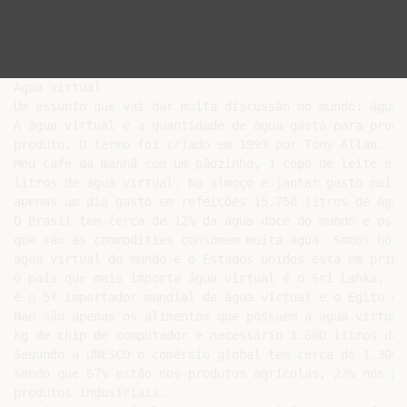
Água virtual

Um assunto que vai dar muita discussão no mundo: água 
A água virtual é a quantidade de água gasta para produ
produto. O termo foi criado em 1993 por Tony Allan.

Meu café da manhã com um pãozinho, 1 copo de leite e q
litros de água virtual. No almoço e jantar gasto mais 
apenas um dia gasto em refeições 15.750 litros de água
O Brasil tem cerca de 12% da água doce do mundo e os n
que são as commodities consomem muita água. Somos hoje
água virtual do mundo e o Estados Unidos está em prime
O país que mais importa água virtual é o Sri Lanka, se
é o 5º importador mundial de água virtual e o Egito é o
Não são apenas os alimentos que possuem a água virtual
kg de chip de computador é necessário 1.600 litros de 
Segundo a UNESCO o comércio global tem cerca de 1.300k
sendo que 67% estão nos produtos agrícolas, 23% nos pr
produtos industriais.
