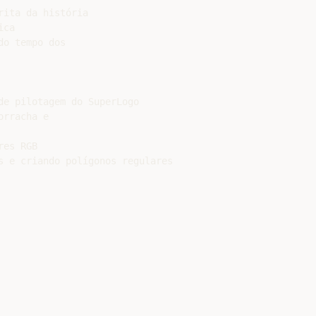
ita da história

ca

o tempo dos

e pilotagem do SuperLogo

rracha e

es RGB

s e criando polígonos regulares
