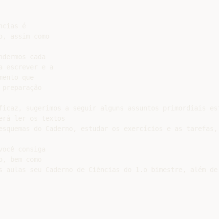
cias é

, assim como

dermos cada

 escrever e a

ento que

preparação

ficaz, sugerimos a seguir alguns assuntos primordiais est
rá ler os textos

esquemas do Caderno, estudar os exercícios e as tarefas,
ocê consiga

, bem como

s aulas seu Caderno de Ciências do 1.o bimestre, além de