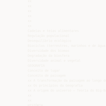
xx

xx

xx

xx

xx

xx

Cadeias e teias alimentares

Regulação populacional

Desequilíbrio ecológico

Biociclos (terrestres, marinhos e de água 
Diversidade dos biomas

Degradação da biosfera

Diversidade animal e vegetal

GEOGRAFIA

Conceito de lugar

Conceito de paisagem

xx A transformação da paisagem ao longo do
xx Os princípios da Geografia

xx A origem do universo – Teoria do Big-Ba
xx

xx

HISTÓRIA
