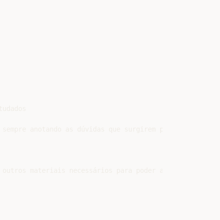
udados

 sempre anotando as dúvidas que surgirem para esclarecê-l
 outros materiais necessários para poder anotar as explic