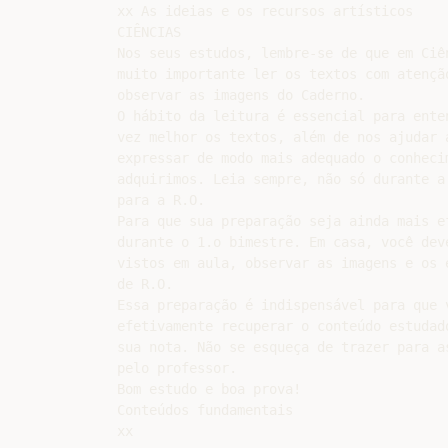
xx As ideias e os recursos artísticos

CIÊNCIAS

Nos seus estudos, lembre-se de que em Ciên
muito importante ler os textos com atenção
observar as imagens do Caderno.

O hábito da leitura é essencial para enten
vez melhor os textos, além de nos ajudar a
expressar de modo mais adequado o conhecim
adquirimos. Leia sempre, não só durante a 
para a R.O.

Para que sua preparação seja ainda mais e
durante o 1.o bimestre. Em casa, você deve
vistos em aula, observar as imagens e os 
de R.O.

Essa preparação é indispensável para que v
efetivamente recuperar o conteúdo estudado
sua nota. Não se esqueça de trazer para a
pelo professor.

Bom estudo e boa prova!

Conteúdos fundamentais

xx
