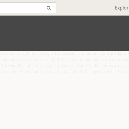
Explor
abaixo de 5,0 (cinco), oferecemos uma nova oportunidade d
cuperação Obrigatória (R.O.). Como preparação para essas 
elacionados abaixo, que já foram trabalhados em sala de a
derno de Atividades para a aula de R.O., pois ele será ut