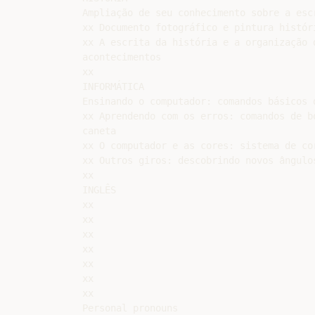
Ampliação de seu conhecimento sobre a escr
xx Documento fotográfico e pintura históri
xx A escrita da história e a organização d
acontecimentos

xx

INFORMÁTICA

Ensinando o computador: comandos básicos d
xx Aprendendo com os erros: comandos de bo
caneta

xx O computador e as cores: sistema de cor
xx Outros giros: descobrindo novos ângulo
xx

INGLÊS

xx

xx

xx

xx

xx

xx

xx

Personal pronouns
