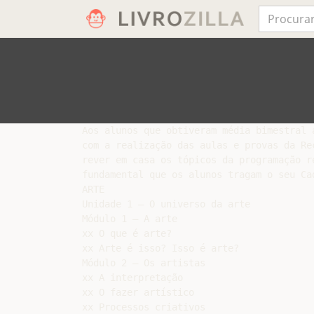
Aos alunos que obtiveram média bimestral 
com a realização das aulas e provas da Re
rever em casa os tópicos da programação r
fundamental que os alunos tragam o seu Ca
ARTE

Unidade 1 – O universo da arte

Módulo 1 – A arte

xx O que é arte?

xx Arte é isso? Isso é arte?

Módulo 2 – Os artistas

xx A interpretação

xx O fazer artístico

xx Processos criativos
