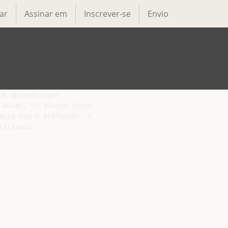
ar
Assinar em
Inscrever-se
Envio
e aprendizagem

aulas, os alunos devem

ula com o professor. É

ilizado.
