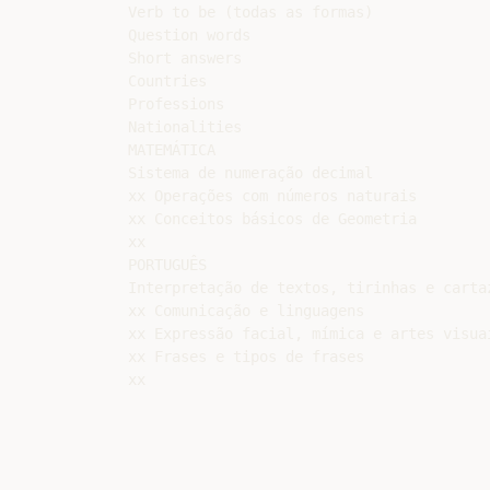
Verb to be (todas as formas)

Question words

Short answers

Countries

Professions

Nationalities

MATEMÁTICA

Sistema de numeração decimal

xx Operações com números naturais

xx Conceitos básicos de Geometria

xx

PORTUGUÊS

Interpretação de textos, tirinhas e cartaz
xx Comunicação e linguagens

xx Expressão facial, mímica e artes visuai
xx Frases e tipos de frases
