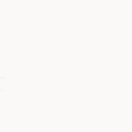
es

s
