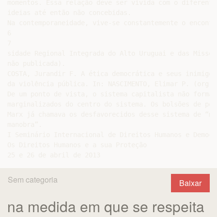
momentos. Essa relação deve ser vivida com o diferente
ideias até então não concebidas.

Na contemporaneidade, vive-se constantemente o encontr
6

7

sidade Regional Integrada do Alto Uruguai e das Missõe
não publicada).

COSTA, Jurandir F. A ética democrática e seus inimigos
da violência pública. In: NASCIMENTO, Elimar P. (org.)
De um ponto de vista, o sistema capitalista não forma 
marginalizados do centro do sistema. Os bolsões de pob
Marx já chamava os desfavorecidos desse sistema de “mas
manobra”.

I Seminário Internacional de Direitos Humanos e Democra
Os Direitos Humanos e a sua Proteção

Sem categoria
Baixar
na medida em que se respeita