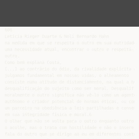
608

Letícia Rieger Duarte & Noli Bernardo Hahn

na medida em que se respeita o outro em sua outridade. 
uma necessidade atual, encontrar o outro e respeitá-lo 
outro.

Como bem explana Costa,

[...] ao contrário do ódio, da rivalidade explícita ou
julgamos fundamental em nossas vidas, o alheamento

consiste numa atitude de distanciamento, na qual a hos
desqualificação do sujeito como ser moral. Desqualifica
moralmente o outro significa não vê-lo como um agente

autônomo e criador potencial de normas éticas, ou como

um parceiro na obediência a leis partilhadas e consent
em sua integridade física e moral.6

O olhar que não se volta para o outro enquanto outro, n
o acolhe, mas o trata com hostilidade e não o insere n
fala do outro que se dirige ao eu em diferentes context