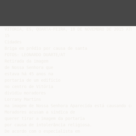
VITÓRIA, ES, QUARTA-FEIRA, 18 DE NOVEMBRO DE 2015 ATRIB
15

Cidades

Briga em prédio por causa de santa

FOTOS: LEONARDO DUARTE/AT

Retirada da imagem

de Nossa Senhora que

estava há 45 anos na

portaria de um edifício

no centro de Vitória

dividiu moradores

Lorrany Martins

ma imagem de Nossa Senhora Aparecida está causando con
Moradores acusam a síndica de

querer tirar a imagem da portaria

por causa de intolerância religiosa.

De acordo com o especialista em
