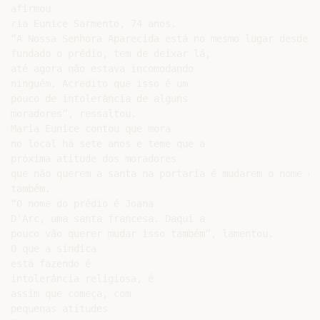
afirmou

ria Eunice Sarmento, 74 anos.

“A Nossa Senhora Aparecida está no mesmo lugar desde qu
fundado o prédio, tem de deixar lá,

até agora não estava incomodando

ninguém. Acredito que isso é um

pouco de intolerância de alguns

moradores”, ressaltou.

Maria Eunice contou que mora

no local há sete anos e teme que a

próxima atitude dos moradores

que não querem a santa na portaria é mudarem o nome do
também.

“O nome do prédio é Joana

D'Arc, uma santa francesa. Daqui a

pouco vão querer mudar isso também”, lamentou.

O que a síndica

está fazendo é

intolerância religiosa, é

assim que começa, com

pequenas atitudes
