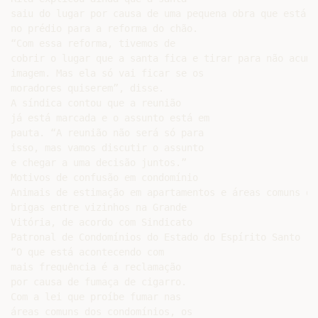
saiu do lugar por causa de uma pequena obra que está a
no prédio para a reforma do chão.

“Com essa reforma, tivemos de

cobrir o lugar que a santa fica e tirar para não acumu
imagem. Mas ela só vai ficar se os

moradores quiserem”, disse.

A síndica contou que a reunião

já está marcada e o assunto está em

pauta. “A reunião não será só para

isso, mas vamos discutir o assunto

e chegar a uma decisão juntos.”

Motivos de confusão em condomínio

Animais de estimação em apartamentos e áreas comuns do
brigas entre vizinhos na Grande

Vitória, de acordo com Sindicato

Patronal de Condomínios do Estado do Espírito Santo (Si
“O que está acontecendo com

mais frequência é a reclamação

por causa de fumaça de cigarro.

Com a lei que proíbe fumar nas

áreas comuns dos condomínios, os
