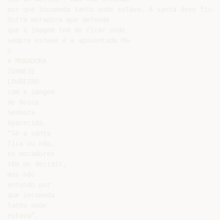
por que incomoda tanto onde estava. A santa deve ficar
Outra moradora que defende

que a imagem tem de ficar onde

sempre esteve é a aposentada Ma-

U

A MORADORA

IVANETE

LOUREIRO

com a imagem

de Nossa

Senhora

Aparecida.

“Se a santa

fica ou não,

os moradores

têm de decidir,

mas não

entendo por

que incomoda

tanto onde

estava”,
