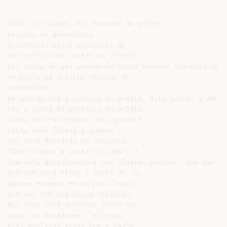
“

”

José Luiz Gobbi, 60, morador do prédio

Decisão em assembleia

A confusão entre moradores de

um edifício no centro de Vitória

por causa de uma imagem de Nossa Senhora Aparecia será
em pauta na próxima reunião de

condomínio.

De acordo com a síndica do prédio, Rita Silva, a decis
não a santa da portaria do prédio

ainda não foi tomada, mas garante

LOCAL onde ficava a imagem

que será decidida em conjunto.

“Não tiramos a santa do lugar. O

que está acontecendo é que algumas pessoas, que não sã
pediram para tirar a santa de lá,

porque estamos em um país laico,

que não tem uma única religião.

Mas isso será decidido junto com

todos os moradores”, afirmou.

Rita explicou ainda que a santa
