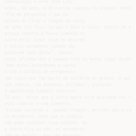
comunicação e arte José Luiz

Gobbi, 60 anos, a discussão começou há algumas semanas.
“Ela me perguntou o que eu

achava de tirar a imagem da santa

de onde ela fica, já que o País é laico. Depois de alg
estava coberta e havia cimento no

nicho dela. Achei isso um absurdo,

e outros moradores também não

gostaram nada disso”, contou.

Gobbi afirmou que a imagem está no mesmo lugar desde a
“Não estou defendendo a santa,

e sim o direito de permanecer

uma coisa que faz parte da história do prédio. O que e
que começa, com pequenas atitudes”, analisou.

A aposentada Ivanete Loureiro,

75 anos, disse que a santa agora está guardada nas cas
está coberto e com cimentos.

“Estava viajando e, quando cheguei, percebi que a sant
os moradores. Acho que a síndica

não pode resolver isso sozinha. Se

a santa fica ou não, os moradores

têm de decidir, mas não entendo
