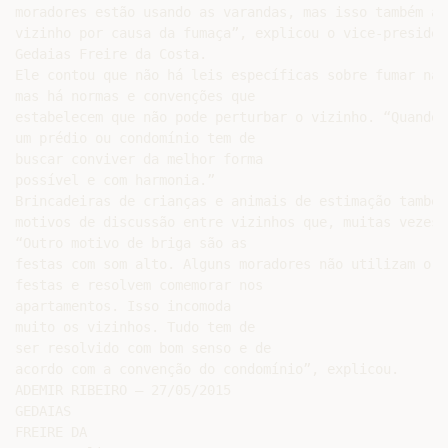
moradores estão usando as varandas, mas isso também at
vizinho por causa da fumaça”, explicou o vice-presiden
Gedaias Freire da Costa.

Ele contou que não há leis específicas sobre fumar na 
mas há normas e convenções que

estabelecem que não pode perturbar o vizinho. “Quando 
um prédio ou condomínio tem de

buscar conviver da melhor forma

possível e com harmonia.”

Brincadeiras de crianças e animais de estimação também 
motivos de discussão entre vizinhos que, muitas vezes,
“Outro motivo de briga são as

festas com som alto. Alguns moradores não utilizam o sa
festas e resolvem comemorar nos

apartamentos. Isso incomoda

muito os vizinhos. Tudo tem de

ser resolvido com bom senso e de

acordo com a convenção do condomínio”, explicou.

ADEMIR RIBEIRO – 27/05/2015

GEDAIAS

FREIRE DA
