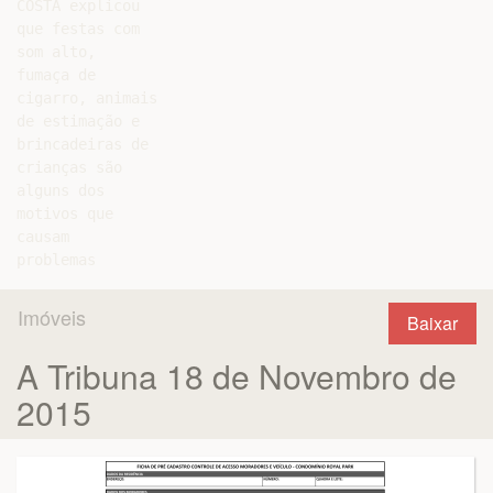
COSTA explicou

que festas com

som alto,

fumaça de

cigarro, animais

de estimação e

brincadeiras de

crianças são

alguns dos

motivos que

causam

Imóveis
Baixar
A Tribuna 18 de Novembro de
2015